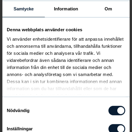
Starta försäljning för att tjäna pengar till
Samtycke
Information
Om
laget
Kom igång här
Denna webbplats använder cookies
Vi använder enhetsidentifierare för att anpassa innehållet
Åsa
och annonserna till användarna, tillhandahålla funktioner
2025-06-27 — 2025-07-06
för sociala medier och analysera vår trafik. Vi
vidarebefordrar även sådana identifierare och annan
Fotboll
8 år,
9 år,
10 år,
11 år,
12 år,
13 år,
14 år
information från din enhet till de sociala medier och
annons- och analysföretag som vi samarbetar med.
Dessa kan i sin tur kombinera informationen med annan
information som du har tillhandahållit eller som de har
Åsa IF
samlat in när du har använt deras tjänster.
Mikael Hentilä
Samtyckesval
asacupen@asaif.com
Nödvändig
0707 97 36 41
Inställningar