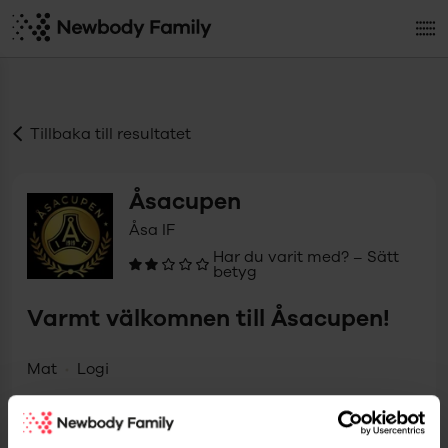
Tillbaka till resultatet
Åsacupen
Åsa IF
Har du varit med? – Sätt
betyg
Varmt välkomnen till Åsacupen!
Mat
Logi
Till
Åsacupen
s hemsida