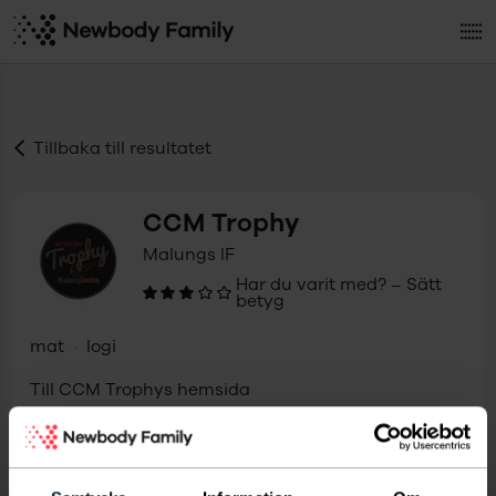
Tillbaka till resultatet
CCM Trophy
Malungs IF
Har du varit med? – Sätt
betyg
mat
logi
Till
CCM Trophy
s hemsida
Starta försäljning för att tjäna pengar till
laget