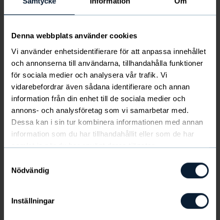
Samtycke
Information
Om
Kom igång här
Denna webbplats använder cookies
Malung
Vi använder enhetsidentifierare för att anpassa innehållet
2023-03-10 — 2023-03-12
och annonserna till användarna, tillhandahålla funktioner
Hockey
14 år
för sociala medier och analysera vår trafik. Vi
vidarebefordrar även sådana identifierare och annan
information från din enhet till de sociala medier och
annons- och analysföretag som vi samarbetar med.
Dessa kan i sin tur kombinera informationen med annan
Malungs IF
information som du har tillhandahållit eller som de har
Fredrik Eriksson
samlat in när du har använt deras tjänster.
ccmtrophy@malungsif.se
Samtyckesval
0730 72 29 86
Nödvändig
Inställningar
+