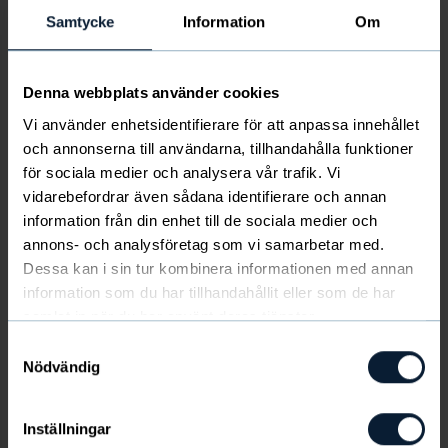
Starta försäljning för att tjäna pengar till
Samtycke
Information
Om
laget
Kom igång här
Denna webbplats använder cookies
Vi använder enhetsidentifierare för att anpassa innehållet
Örebro
och annonserna till användarna, tillhandahålla funktioner
2025-08-08 — 2025-08-10
för sociala medier och analysera vår trafik. Vi
10 år,
11 år,
12 år,
13 år,
14 år,
15 år,
16 år,
Fotboll
vidarebefordrar även sådana identifierare och annan
17 år
information från din enhet till de sociala medier och
annons- och analysföretag som vi samarbetar med.
Dessa kan i sin tur kombinera informationen med annan
BK Forward
information som du har tillhandahållit eller som de har
samlat in när du har använt deras tjänster.
Samtyckesval
thomas@bkforward.se
Nödvändig
0705 38 24 33
Inställningar