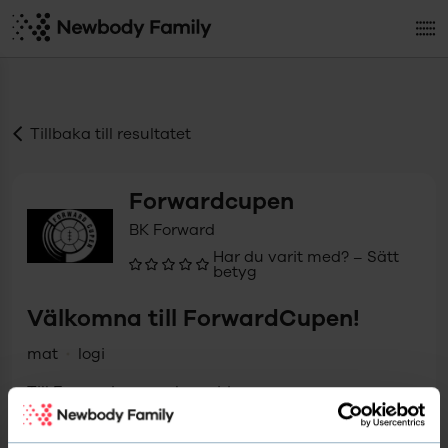
Tillbaka till resultatet
Forwardcupen
BK Forward
Har du varit med? – Sätt
betyg
Välkomna till ForwardCupen!
mat
logi
Till
Forwardcupen
s hemsida