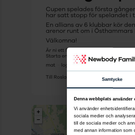
Cupen spelades första gånge
har satt stopp för spelandet i t
En allians av 6 klubbar kör d
arenor runt om i Östhammars
Välkomna!
Är ni ett fotbollslag som vill tjäna pen
Starta en försäljning med Newbody Fa
mat
logi
Till
Roslagscupen
s hemsida
Samtycke
Denna webbplats använder 
Vi använder enhetsidentifierar
+
sociala medier och analysera 
−
till de sociala medier och a
med annan information som du 