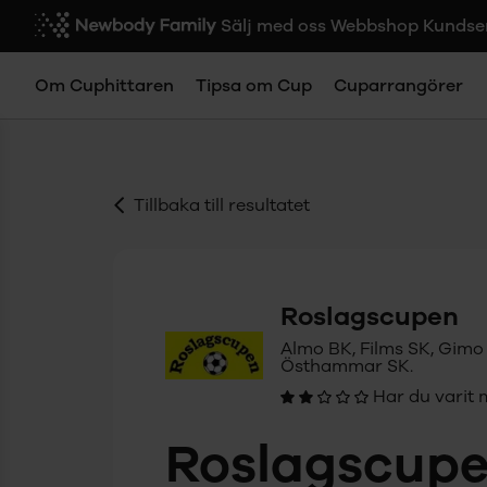
Sälj med oss
Webbshop
Kundse
Om Cuphittaren
Tipsa om Cup
Cuparrangörer
Tillbaka till resultatet
Roslagscupen
Almo BK, Films SK, Gimo
Östhammar SK.
Har du varit 
Roslagscup