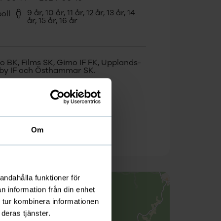
9 år,
10 år,
11 år,
12 år,
13 år,
14
oll
år,
15 år,
16 år
o BK, Films SK, Gimo IF FK, Upplands-
by IF och Östhammar SK.
e Olsson
o@roslagscupen.se
3 12 56 75
Om
andahålla funktioner för
n information från din enhet
 tur kombinera informationen
deras tjänster.