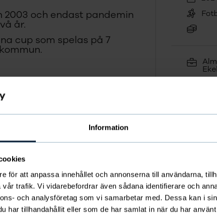
Fotb
n 2003 och endast pandemin
vå år.
enna cup som spelas på 7
 kommun.
Alm
Eke
gar till lagkassan?
Oll
mily här!
inf
073
Information
cookies
e för att anpassa innehållet och annonserna till användarna, tillh
vår trafik. Vi vidarebefordrar även sådana identifierare och anna
nnons- och analysföretag som vi samarbetar med. Dessa kan i sin
har tillhandahållit eller som de har samlat in när du har använt 