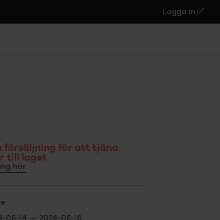
Logga in
 försäljning för att tjäna
 till laget
ng här
le
4-06-14 — 2024-06-16