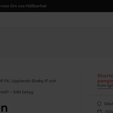
rvice
Om oss
Hållbarhet
Starta
pengar
 IF FK, Upplands-Ekeby IF och
Kom igå
med? – Sätt betyg
en
Gäv
202