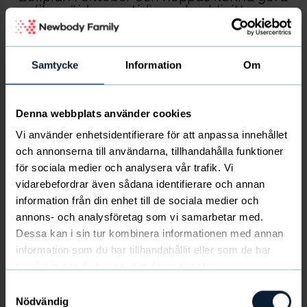
er lika nöjda som tidigare lag blivit!
Till
Solberga Cup
s hemsida
Samtycke
Information
Om
Starta försäljning för att tjäna pengar till
Denna webbplats använder cookies
laget
Kom igång här
Vi använder enhetsidentifierare för att anpassa innehållet
och annonserna till användarna, tillhandahålla funktioner
för sociala medier och analysera vår trafik. Vi
vidarebefordrar även sådana identifierare och annan
Stockholm
information från din enhet till de sociala medier och
2025-10-18 — 2025-10-19
annons- och analysföretag som vi samarbetar med.
Fotboll
7 år,
8 år,
9 år,
10 år
Dessa kan i sin tur kombinera informationen med annan
information som du har tillhandahållit eller som de har
1100kr - 1400kr
samlat in när du har använt deras tjänster.
Samtyckesval
Solberga BK
Nödvändig