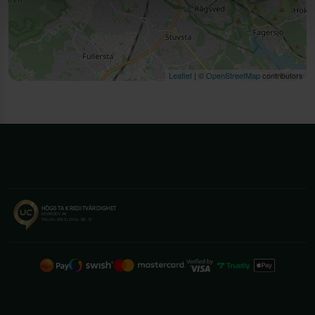
Leaflet
| ©
OpenStreetMap
contributors