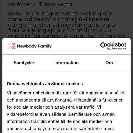
Matcher & Tidsschema
Antal lag är begränsat till 18st lag där
varje lag består av minst 6+1 spelare
(långa matcher så man får gärna vara
fler). Varje lag spelar 5 matcher 18-20
minuter (beroende på antal lag). Vi räknar
preliminärt med att hålla på mellan
kl.07:30-19:30.
Mat:
Under dagen erbjuds ett rejält lunchmål samt
mellanmål och dricka. Måltid för 2 ledare per
Samtycke
Information
Om
lagenhet ingår. Tillkommande ledare betalar
125kr/st.
Denna webbplats använder cookies
Mat
Vi använder enhetsidentifierare för att anpassa innehållet
Till
Trekungacupen U10
s hemsida
och annonserna till användarna, tillhandahålla funktioner
för sociala medier och analysera vår trafik. Vi
vidarebefordrar även sådana identifierare och annan
Starta försäljning för att tjäna pengar till
laget
information från din enhet till de sociala medier och
Kom igång här
annons- och analysföretag som vi samarbetar med.