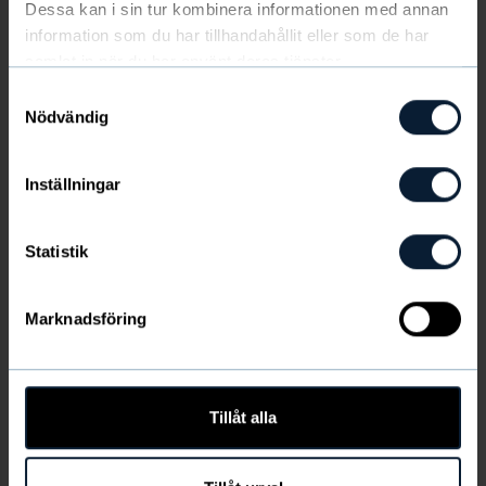
Dessa kan i sin tur kombinera informationen med annan
information som du har tillhandahållit eller som de har
Kungälv
samlat in när du har använt deras tjänster.
Samtyckesval
2025-09-07 — 2025-09-07
Nödvändig
Hockey
8 år,
9 år
250 kr/deltagare
Inställningar
Kungälv IK
Statistik
Victor Gillholm
team16@kungalvhockey.se
Marknadsföring
0707589593
Tillåt alla
+
−