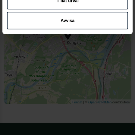
Tillåt urval
Avvisa
Leaflet
| ©
OpenStreetMap
contributors