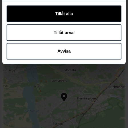
Tillåt alla
info@tullingecupen.se
Tillåt urval
+
Avvisa
−