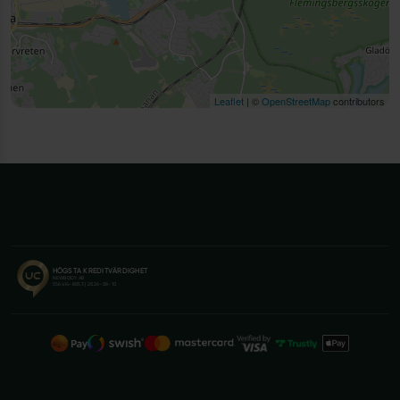
Leaflet
| ©
OpenStreetMap
contributors