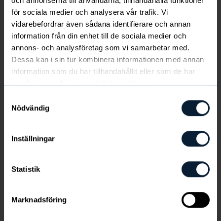
och annonserna till användarna, tillhandahålla funktioner
för sociala medier och analysera vår trafik. Vi
Röd A, 2008-2009
vidarebefordrar även sådana identifierare och annan
Mat
information från din enhet till de sociala medier och
Till
Tullingecupen
s hemsida
annons- och analysföretag som vi samarbetar med.
Dessa kan i sin tur kombinera informationen med annan
information som du har tillhandahållit eller som de har
Starta försäljning för att tjäna pengar till
samlat in när du har använt deras tjänster.
laget
Samtyckesval
Kom igång här
Nödvändig
Stockholm
Inställningar
2024-08-30 — 2024-09-01
9 år,
10 år,
11 år,
12 år,
13 år,
14 år,
15
Innebandy
Statistik
år,
16 år
Marknadsföring
FBI Tullinge