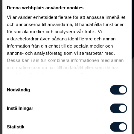
Denna webbplats använder cookies
Vi använder enhetsidentifierare för att anpassa innehållet
SKICKA
och annonserna till användarna, tillhandahålla funktioner
Kolla in säsongens nyheter
för sociala medier och analysera vår trafik. Vi
Jag har tagit del av Newbodys
här!
vidarebefordrar även sådana identifierare och annan
personuppgiftspolicy.
Läs den här
Visa alla
information från din enhet till de sociala medier och
annons- och analysföretag som vi samarbetar med.
Dessa kan i sin tur kombinera informationen med annan
information som du har tillhandahållit eller som de har
samlat in när du har använt deras tjänster.
Följ Pirates Basketball mot målet!
Samtyckesval
Nödvändig
Lämna din epost och följ Pirates Basketball
och Pirates Basketball på resan mot målet.
Inställningar
Statistik
SKICKA