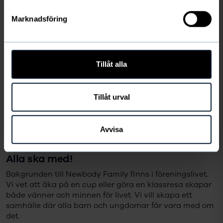
Jag har tagit del av Newbodys
Marknadsföring
personuppgiftspolicy.
Läs den här
Tillåt alla
Tillåt urval
Avvisa
Alla ska med!
Bakgrunden till Newbody Family finns i föreningslivet.
Vi vet att åka på en cup eller göra en klassresa skapar
både vänner och minnen för livet. Vi vill skapa ett
samhälle där alla barn och ungdomar får vara med om
det.