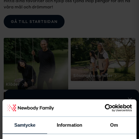
Hitta dina favoriter och hjälp oss tjäna ihop pengar för att nå
våra mål och drömmar!
GÅ TILL STARTSIDAN
Säsongens nyheter
Kläder
Följ Pirates Basketball mot målet!
Lämna din epost och följ Pirates Basketball
och Pirates Basketball på resan mot målet.
Samtycke
Information
Om
Kryddor & Smakhöjare
Hem & Hudvård