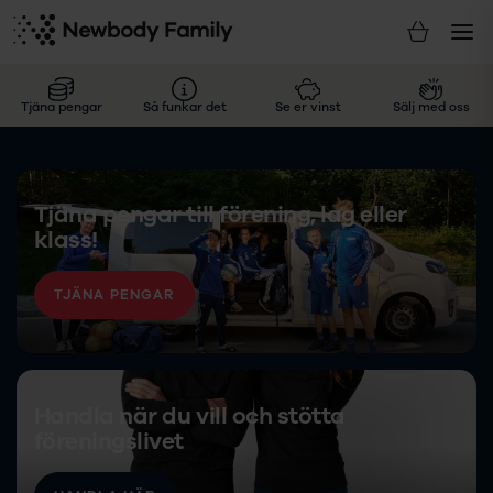
Tjäna pengar
Så funkar det
Se er vinst
Sälj med oss
Tjäna pengar till förening, lag eller
klass!
TJÄNA PENGAR
Handla när du vill och stötta
föreningslivet