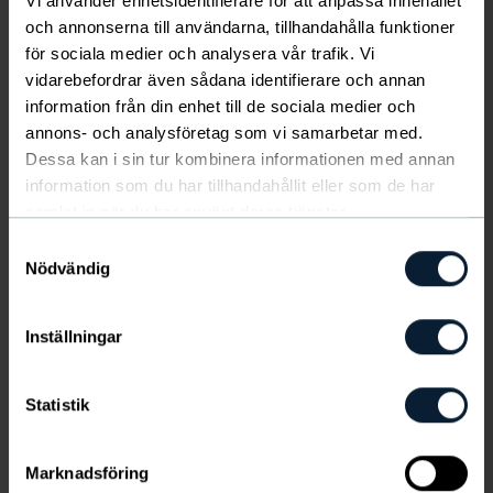
Vi använder enhetsidentifierare för att anpassa innehållet
och annonserna till användarna, tillhandahålla funktioner
Newbody
för sociala medier och analysera vår trafik. Vi
vidarebefordrar även sådana identifierare och annan
Skandinaviska folkets favoritkläder. Välkända för
information från din enhet till de sociala medier och
riktigt bra kvalitet och passform. Klädpaketen
annons- och analysföretag som vi samarbetar med.
kostar 13 - 27 €, ni tjänar 3,5 -8 €.
Dessa kan i sin tur kombinera informationen med annan
information som du har tillhandahållit eller som de har
SHOPPA NEWBODY
samlat in när du har använt deras tjänster.
Samtyckesval
Nödvändig
Inställningar
Statistik
Marknadsföring