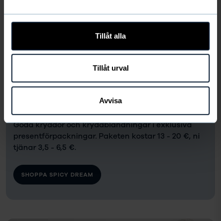
Tillåt alla
Tillåt urval
Avvisa
Spicy Dream
Goda kryddor och kryddblandningar i exklusiva
presentförpackningar. Paketen kostar 13 - 20 €, ni
tjänar 3,5 - 6,5 €.
SHOPPA SPICY DREAM