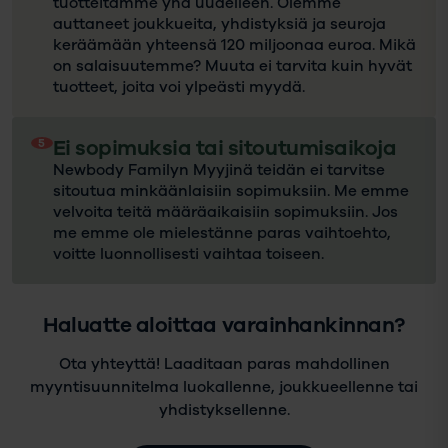
tuotteitamme yhä uudelleen. Olemme
auttaneet joukkueita, yhdistyksiä ja seuroja
keräämään yhteensä 120 miljoonaa euroa. Mikä
on salaisuutemme? Muuta ei tarvita kuin hyvät
tuotteet, joita voi ylpeästi myydä.
5
Ei sopimuksia tai sitoutumisaikoja
Newbody Familyn Myyjinä teidän ei tarvitse
sitoutua minkäänlaisiin sopimuksiin. Me emme
velvoita teitä määräaikaisiin sopimuksiin. Jos
me emme ole mielestänne paras vaihtoehto,
voitte luonnollisesti vaihtaa toiseen.
Haluatte aloittaa varainhankinnan?
Ota yhteyttä! Laaditaan paras mahdollinen
myyntisuunnitelma luokallenne, joukkueellenne tai
yhdistyksellenne.