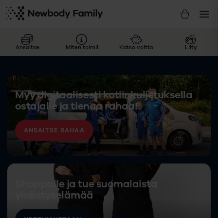
Ansaitse
Miten toimii
Katso voitto
Liity
Myy digitaalisesti kotiinkuljetuksella
ostajalle ja tienaa rahaa!
ANSAITSE RAHAA
Shoppaile ja tue suomalaista
yhdistyselämää