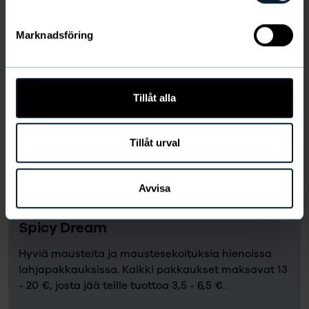
Marknadsföring
Tillåt alla
Tillåt urval
Avvisa
Spicy Dream
Hyviä mausteita ja maustesekoituksia hienoissa
lahjapakkauksissa. Kaikki pakkaukset maksavat 13
- 20 €, josta jää teille tuottoa 3,5 - 6,5 €.