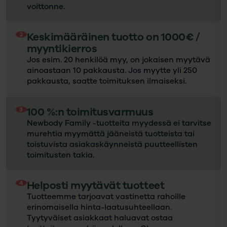
voittonne.
2
Keskimääräinen tuotto on 1000€ /
myyntikierros
Jos esim. 20 henkilöä myy, on jokaisen myytävä
ainoastaan 10 pakkausta. Jos myytte yli 250
pakkausta, saatte toimituksen ilmaiseksi.
3
100 %:n toimitusvarmuus
Newbody Family -tuotteita myydessä ei tarvitse
murehtia myymättä jääneistä tuotteista tai
toistuvista asiakaskäynneistä puutteellisten
toimitusten takia.
4
Helposti myytävät tuotteet
Tuotteemme tarjoavat vastinetta rahoille
erinomaisella hinta-laatusuhteellaan.
Tyytyväiset asiakkaat haluavat ostaa