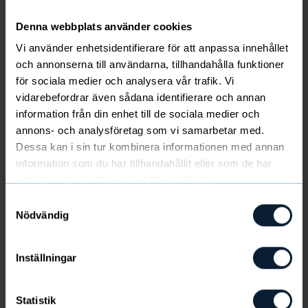
Denna webbplats använder cookies
Vi använder enhetsidentifierare för att anpassa innehållet
och annonserna till användarna, tillhandahålla funktioner
för sociala medier och analysera vår trafik. Vi
Newbody
vidarebefordrar även sådana identifierare och annan
information från din enhet till de sociala medier och
Pohjoismaalaisten suosikkivaatteita. Ne tunnetaan
annons- och analysföretag som vi samarbetar med.
erinomaisesta laadustaan ja istuvuudestaan.
Dessa kan i sin tur kombinera informationen med annan
Kaikki pakkaukset maksavat 13 - 27 €, josta jää
information som du har tillhandahållit eller som de har
teille tuottoa 3,5 - 8 €.
samlat in när du har använt deras tjänster.
Samtyckesval
OSTA NEWBODY -VAATTEITA
Nödvändig
Inställningar
Statistik