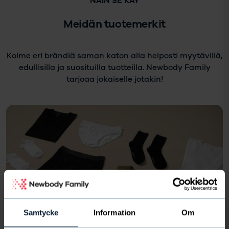
NÄIN SE KÄY
Meidän tuotemerkit
Kolme eri brändiä saman katon alla helposti myytävillä,
edullisilla ja suosituilla tuotteilla. Newbody Family
tarjoaa jokaiselle jotakin!
Samtycke
Information
Om