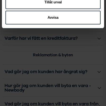
Tillåt urval
När kommer fakturan?
Avvisa
Vad gör jag om det inte kommit någon
faktura?
Varför har vi fått en kreditfaktura?
Reklamation & byten
Vad gör jag om kunden har ångrat sig?
Hur gör jag om kunden vill byta en vara -
Newbody
Vad gör jag om kunden vill byta en vara från