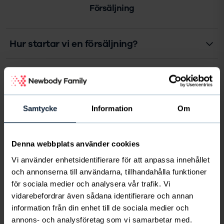
Försäljning
Hur startar vi en försäljning?
Hur bjuder jag in mina säljare?
Hur går en efterbeställning till?
Samtycke
Information
Om
Måste vi sälja för en viss summa?
Denna webbplats använder cookies
Vi använder enhetsidentifierare för att anpassa innehållet
Vad innebär det att vara administratör?
och annonserna till användarna, tillhandahålla funktioner
för sociala medier och analysera vår trafik. Vi
vidarebefordrar även sådana identifierare och annan
Frakt & leverans
information från din enhet till de sociala medier och
annons- och analysföretag som vi samarbetar med.