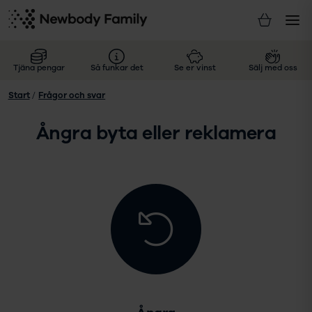
Tjäna pengar
Så funkar det
Se er vinst
Sälj med oss
Start
/
Frågor och svar
Ångra byta eller reklamera