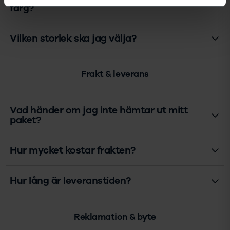
färg?
Vilken storlek ska jag välja?
Frakt & leverans
Vad händer om jag inte hämtar ut mitt
paket?
Hur mycket kostar frakten?
Hur lång är leveranstiden?
Reklamation & byte