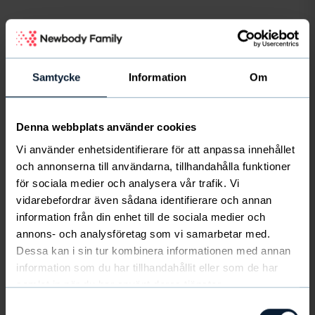
Samtycke
Information
Om
Vanliga frågor och svar
Var kan jag köpa Newbody Familys produkter?
Denna webbplats använder cookies
Våra produkter kan man bara köpa genom föreningar,
Vi använder enhetsidentifierare för att anpassa innehållet
lag och skolklasser. Är du intresserad av att köpa våra
och annonserna till användarna, tillhandahålla funktioner
produkter men känner ingen som säljer för tillfället
...
för sociala medier och analysera vår trafik. Vi
vidarebefordrar även sådana identifierare och annan
information från din enhet till de sociala medier och
LÄS HELA SVARET
annons- och analysföretag som vi samarbetar med.
Dessa kan i sin tur kombinera informationen med annan
Vilken storlek ska jag välja?
information som du har tillhandahållit eller som de har
Funderar du på att köpa någon av våra produkter men
samlat in när du har använt deras tjänster.
vet inte riktigt vilken storlek du ska välja? Fram med
måttbandet och jämför med vår storleksguide.
...
Samtyckesval