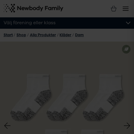
Välj förening eller klass
Start
/
Shop
/
Alla Produkter
/
Kläder
/
Dam