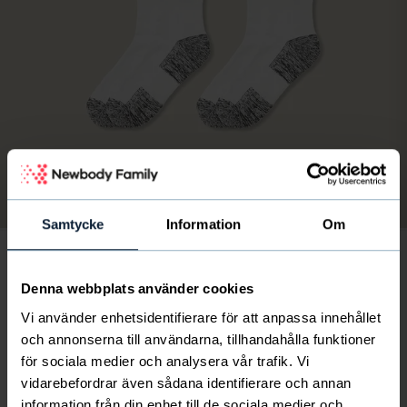
Bild
av
1
/
6
Samtycke
Information
Om
Denna webbplats använder cookies
5-pack Eco Athletic Socks
20
€
Vi använder enhetsidentifierare för att anpassa innehållet
och annonserna till användarna, tillhandahålla funktioner
finskt föreningsliv får 5.5 € per paket
för sociala medier och analysera vår trafik. Vi
vidarebefordrar även sådana identifierare och annan
Fantastiskt skön strumpa i ekologisk bomull för både
information från din enhet till de sociala medier och