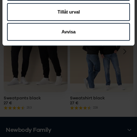
Liknande produkter
Tillåt urval
Avvisa
VÄLJ
VÄLJ
STORLEK
STORLEK
Storlek
Storlek
LÄGG I
LÄGG I
VARUKORG
VARUKORG
Sweatpants black
Sweatshirt black
27 €
27 €
253
228
Newbody Family