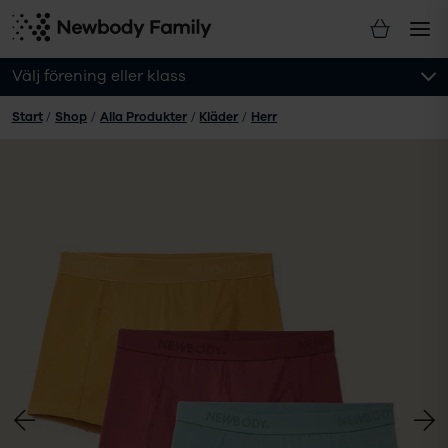
Välj förening eller klass
Start
/
Shop
/
Alla Produkter
/
Kläder
/
Herr