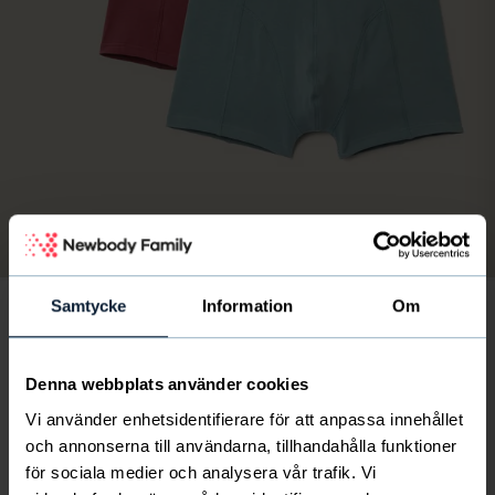
Bild
av
1
/
8
Samtycke
Information
Om
3-pack Low Trunk retro
22
€
Denna webbplats använder cookies
finskt föreningsliv får 6 € per paket
Vi använder enhetsidentifierare för att anpassa innehållet
och annonserna till användarna, tillhandahålla funktioner
för sociala medier och analysera vår trafik. Vi
En av våra klassiska och prisvärda boxerkalsonger i