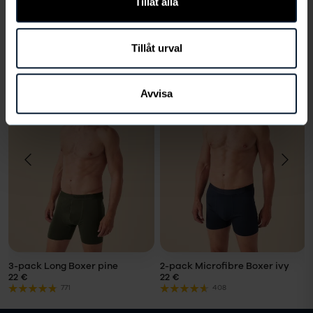
Tillåt alla
VÄLJ STORLEK
Tillåt urval
Du kanske också gillar
Avvisa
VÄLJ
VÄLJ
STORLEK
STORLEK
Storlek
Storlek
LÄGG I
LÄGG I
VARUKORG
VARUKORG
3-pack Long Boxer pine
2-pack Microfibre Boxer ivy
22 €
22 €
771
408