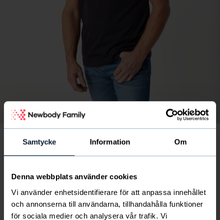
Bild
av
1
/
6
Modellen är 188 cm och bär strl L
Samtycke
Information
Om
2-pack Men's T-shirt earth
22
€
Denna webbplats använder cookies
finskt föreningsliv får 6 € per paket
Vi använder enhetsidentifierare för att anpassa innehållet
och annonserna till användarna, tillhandahålla funktioner
för sociala medier och analysera vår trafik. Vi
En fantastiskt mjuk och skön t-shirt i 100% kammad