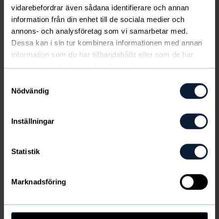
bomull och kvalitet utöver det vanliga. Perfekt till jeans
vidarebefordrar även sådana identifierare och annan
eller chinos på jobbet, eller under en kavaj eller kofta
information från din enhet till de sociala medier och
vid festligare tillfällen. Exklusiv kvalitet till ett bra pris
annons- och analysföretag som vi samarbetar med.
Visa mer
och ett måste i varje mans garderob!
Dessa kan i sin tur kombinera informationen med annan
Ej i lager
information som du har tillhandahållit eller som de har
samlat in när du har använt deras tjänster.
Sista chansen
Samtyckesval
Nödvändig
FÄRG
:
Grön
&
Inställningar
Statistik
Marknadsföring
Produktinformation
Frakt & leverans