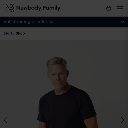
Välj förening eller klass
Start
/
Shop