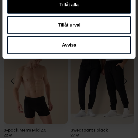
Tillåt alla
VÄLJ STORLEK
Tillåt urval
Du kanske också gillar
Avvisa
VÄLJ
VÄLJ
STORLEK
STORLEK
Storlek
Storlek
LÄGG I
LÄGG I
VARUKORG
VARUKORG
3-pack Men's Mid 2.0
Sweatpants black
22 €
27 €