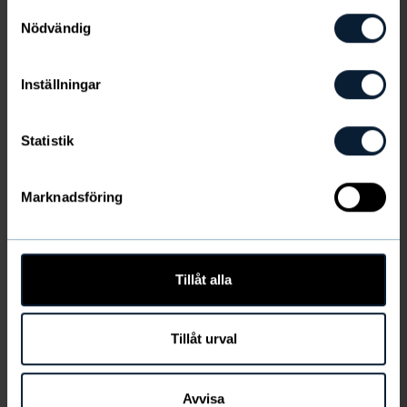
Samtyckesval
Nödvändig
Inställningar
Produktinformation
Statistik
Frakt & leverans
Marknadsföring
LÄGG TILL
Tillåt alla
Tillåt urval
LÄGG
LÄGG
TILL
TILL
Avvisa