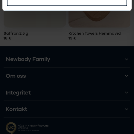
Saffron 2,5 g
Kitchen Towels Hemmavid
18 €
13 €
Newbody Family
Om oss
Integritet
Kontakt