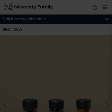
Välj förening eller klass
Start
/
Shop