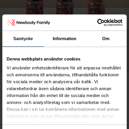
Samtycke
Information
Om
Denna webbplats använder cookies
Bild
av
1
/
4
Vi använder enhetsidentifierare för att anpassa innehållet
och annonserna till användarna, tillhandahålla funktioner
för sociala medier och analysera vår trafik. Vi
vidarebefordrar även sådana identifierare och annan
information från din enhet till de sociala medier och
annons- och analysföretag som vi samarbetar med.
Dessa kan i sin tur kombinera informationen med annan
Ej i lager
information som du har tillhandahållit eller som de har
samlat in när du har använt deras tjänster.