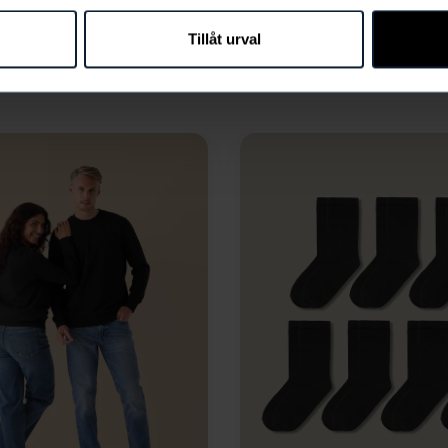
Tillåt urval
Storlek
Storle
LÄGG I
LÄGG I
VARUKORG
VARUKORG