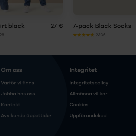
rt black
27 €
7-pack Black Socks
28
2306
Om oss
Integritet
Varför vi finns
Integritetspolicy
Jobba hos oss
Allmänna villkor
Kontakt
Cookies
Avvikande öppettider
Uppförandekod