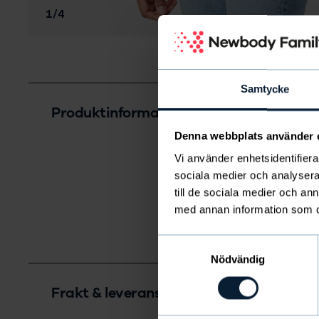
Bild
av
1
/
4
Samtycke
Produktinformation
Denna webbplats använder 
Material
: 10
Vi använder enhetsidentifierar
Maskintvätt
sociala medier och analysera 
Färg
: blå
till de sociala medier och a
Längd
: 73 cm
med annan information som du 
Artikelnumm
Samtyckesval
Nödvändig
Frakt & leverans