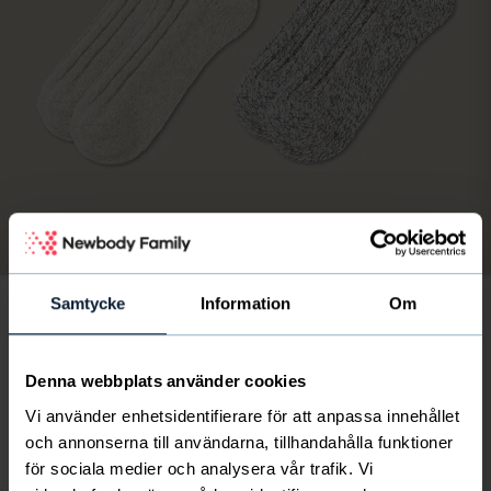
Bild
av
1
/
6
Samtycke
Information
Om
2-pack Rag Wool Socks
13
€
Denna webbplats använder cookies
finskt föreningsliv får 3.5 € per paket
Vi använder enhetsidentifierare för att anpassa innehållet
och annonserna till användarna, tillhandahålla funktioner
för sociala medier och analysera vår trafik. Vi
Den traditionella raggsockan i ull, med sina härliga