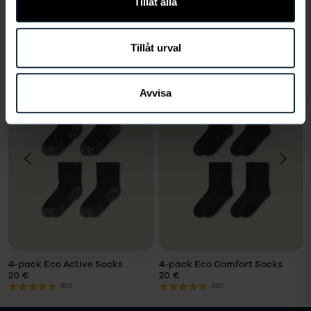
Tillåt alla
VÄLJ STORLEK
Tillåt urval
Du kanske också gillar
Avvisa
VÄLJ
VÄLJ
STORLEK
STORLEK
Storlek
Storlek
LÄGG I
LÄGG I
VARUKORG
VARUKORG
4-pack Eco Active Socks
4-pack Eco Comfort Socks
20 €
20 €
923
360