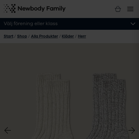
Välj förening eller klass
Start
/
Shop
/
Alla Produkter
/
Kläder
/
Herr