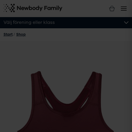
Välj förening eller klass
Start
/
Shop