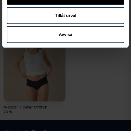
VÄLJ STORLEK
Tillåt urval
Du kanske också gillar
Avvisa
VÄLJ
STORLEK
Storlek
LÄGG I
VARUKORG
4-pack Hipster Cotton
20 €