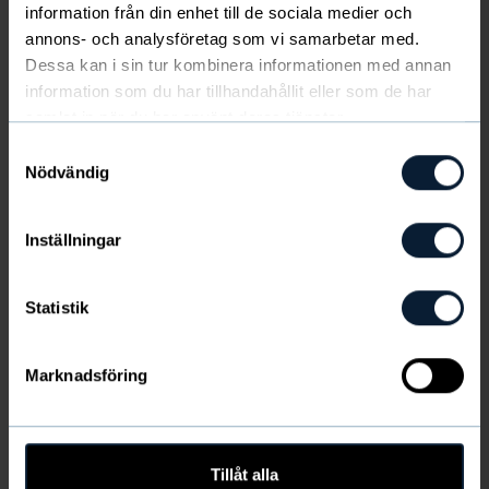
information från din enhet till de sociala medier och
för skön passform och maximalt stöd. Fuktavstötande
annons- och analysföretag som vi samarbetar med.
Naturexx-behandling för att hålla huden torr och sval.
Dessa kan i sin tur kombinera informationen med annan
1-pack (styckpris 17 €).
Visa mer
information som du har tillhandahållit eller som de har
Ej i lager
samlat in när du har använt deras tjänster.
Samtyckesval
Utgående sortiment
Nödvändig
FÄRG
:
Bordeaux
Inställningar
Statistik
Produktinformation
Marknadsföring
Frakt & leverans
Tillåt alla