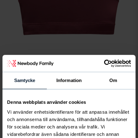
Bild
av
1
/
1
Samtycke
Information
Om
Sports Bra bordeaux
Denna webbplats använder cookies
20
€
Vi använder enhetsidentifierare för att anpassa innehållet
finskt föreningsliv får 5.5 € per paket
och annonserna till användarna, tillhandahålla funktioner
för sociala medier och analysera vår trafik. Vi
vidarebefordrar även sådana identifierare och annan
Modellen är mer ringad är tidigare och med brottarrygg