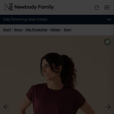
Välj förening eller klass
Start
/
Shop
/
Alla Produkter
/
Kläder
/
Dam