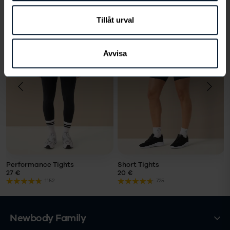
Andra köpte också
Tillåt urval
Avvisa
VÄLJ
VÄLJ
STORLEK
STORLEK
Storlek
Storlek
LÄGG I
LÄGG I
VARUKORG
VARUKORG
Performance Tights
Short Tights
27 €
20 €
1152
725
Newbody Family