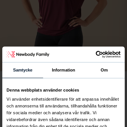
Bild
av
1
/
8
Samtycke
Information
Om
Denna webbplats använder cookies
2-pack Sporty Box Top bordeaux
25
€
Vi använder enhetsidentifierare för att anpassa innehållet
och annonserna till användarna, tillhandahålla funktioner
finskt föreningsliv får 6.5 € per paket
för sociala medier och analysera vår trafik. Vi
vidarebefordrar även sådana identifierare och annan
Mjuk och skön träningstopp i funktionsmaterial av
information från din enhet till de sociala medier och