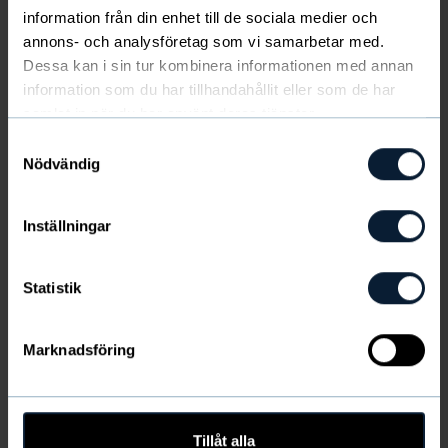
följsam kvalitet. Passar både att bära det som det är
information från din enhet till de sociala medier och
eller som underlinne. 2-pack (styckpris 11 €)
annons- och analysföretag som vi samarbetar med.
Dessa kan i sin tur kombinera informationen med annan
Visa mer
Längd
: 63 cm i M, från axel till nedre fåll.
information som du har tillhandahållit eller som de har
Ej i lager
samlat in när du har använt deras tjänster.
Samtyckesval
Utgående sortiment
Nödvändig
FÄRG
:
Svart
&
Ljusbeige
Inställningar
Statistik
Produktinformation
Marknadsföring
Frakt & leverans
Tillåt alla