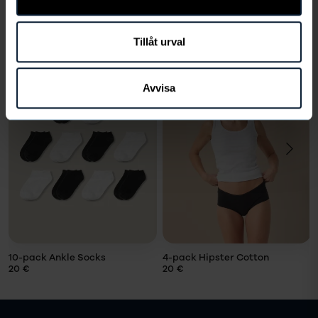
VÄLJ STORLEK
Tillåt urval
Passar bra ihop med
Avvisa
VÄLJ
VÄLJ
STORLEK
STORLEK
Storlek
Storlek
LÄGG I
LÄGG I
VARUKORG
VARUKORG
10-pack Ankle Socks
4-pack Hipster Cotton
20 €
20 €