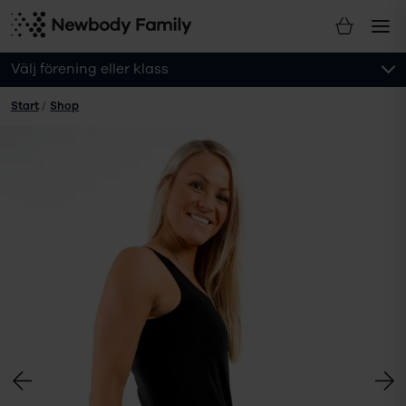
Välj förening eller klass
Start
/
Shop