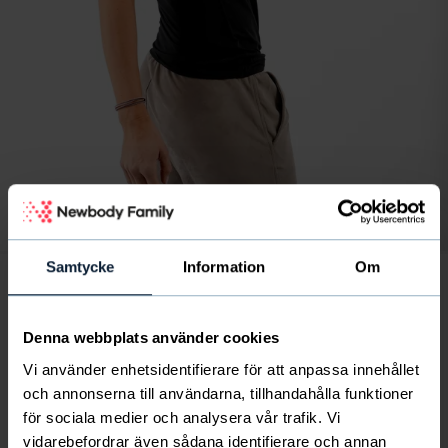
Bild
av
1
/
7
Samtycke
Information
Om
2-pack Tank Top exclusive
Denna webbplats använder cookies
22
€
Vi använder enhetsidentifierare för att anpassa innehållet
finskt föreningsliv får 6 € per paket
och annonserna till användarna, tillhandahålla funktioner
för sociala medier och analysera vår trafik. Vi
Linne i exklusivt material med en härlig lyster. Mjuk och
vidarebefordrar även sådana identifierare och annan