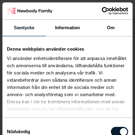
Samtycke
Information
Om
Tjäna pengar
Så funkar det
Se er vinst
Sälj med oss
Start
/
Frågor och svar
/
Administratör
Denna webbplats använder cookies
Vi använder enhetsidentifierare för att anpassa innehållet
När kommer katalogerna?
och annonserna till användarna, tillhandahålla funktioner
för sociala medier och analysera vår trafik. Vi
vidarebefordrar även sådana identifierare och annan
Från det att Administratören har beställt katalogerna
information från din enhet till de sociala medier och
tar det ca 3 dagar tills dem är levererade.
annons- och analysföretag som vi samarbetar med.
Dessa kan i sin tur kombinera informationen med annan
information som du har tillhandahållit eller som de har
samlat in när du har använt deras tjänster.
Samtyckesval
Nödvändig