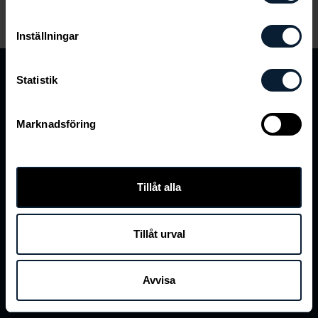
Inställningar
Newbody Family
Statistik
Om oss
Marknadsföring
Integritet
Tillåt alla
Kontakt
Tillåt urval
Avvisa