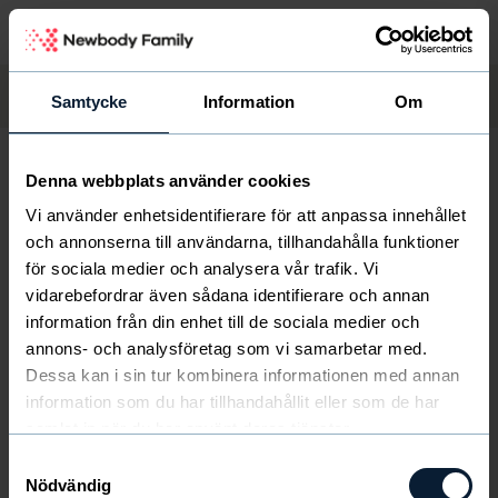
Samtycke
Information
Om
Tjäna pengar
Så funkar det
Se er vinst
Sälj med oss
Start
/
Frågor och svar
/
Administratör
Denna webbplats använder cookies
Vi använder enhetsidentifierare för att anpassa innehållet
Vad kostar frakten?
och annonserna till användarna, tillhandahålla funktioner
för sociala medier och analysera vår trafik. Vi
vidarebefordrar även sådana identifierare och annan
Kataloger och beställningslistor skickas fraktfritt.
information från din enhet till de sociala medier och
Slutbeställningar över 250 paket är också fraktfria.
annons- och analysföretag som vi samarbetar med.
Dessa kan i sin tur kombinera informationen med annan
Även paket som köps online och levereras direkt hem
information som du har tillhandahållit eller som de har
till era kunder räknas in i er totala slutbeställning. För
ordrar under 250 paket tillkommer frakt mellan 49 - 389
samlat in när du har använt deras tjänster.
kr.
Samtyckesval
Nödvändig