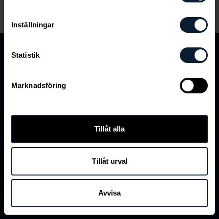
Inställningar
Newbody Family
Statistik
Om oss
Marknadsföring
Integritet
Tillåt alla
Kontakt
Tillåt urval
Avvisa