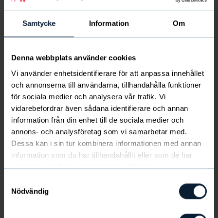
Allmänt
Samtycke
Information
Om
Hur registrerar jag mig som Säljare?
Denna webbplats använder cookies
Vi använder enhetsidentifierare för att anpassa innehållet
Glömt lösenord?
och annonserna till användarna, tillhandahålla funktioner
för sociala medier och analysera vår trafik. Vi
vidarebefordrar även sådana identifierare och annan
Hur mycket tjänar vi på att sälja med
information från din enhet till de sociala medier och
Newbody Family?
annons- och analysföretag som vi samarbetar med.
Dessa kan i sin tur kombinera informationen med annan
Lägg in beställningar
information som du har tillhandahållit eller som de har
samlat in när du har använt deras tjänster.
Dela shop
Samtyckesval
Nödvändig
Ändra eller ta bort beställningar