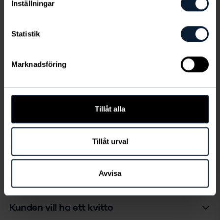
Inställningar
Hur gör jag en efterbeställning?
Statistik
När passar det att sälja Newbody?
Marknadsföring
Hur tar jag bort en kund?
Tillåt alla
Betalning & leverans
Tillåt urval
När tar jag betalt?
Avvisa
Måste jag lägga ut pengar i förväg?
Kunden vill ha ett kvitto