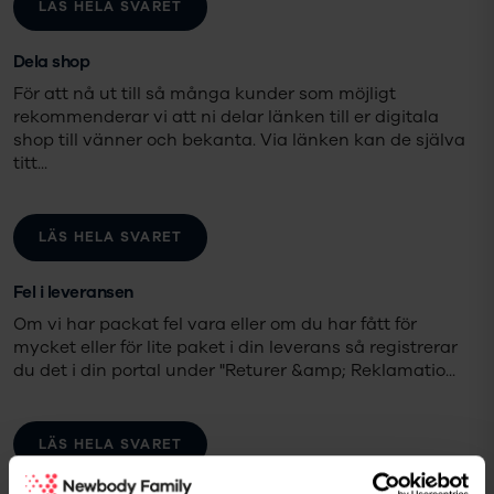
LÄS HELA SVARET
Dela shop
För att nå ut till så många kunder som möjligt
rekommenderar vi att ni delar länken till er digitala
shop till vänner och bekanta. Via länken kan de själva
titt
...
LÄS HELA SVARET
Fel i leveransen
Om vi har packat fel vara eller om du har fått för
mycket eller för lite paket i din leverans så registrerar
du det i din portal under "Returer &amp; Reklamatio
...
LÄS HELA SVARET