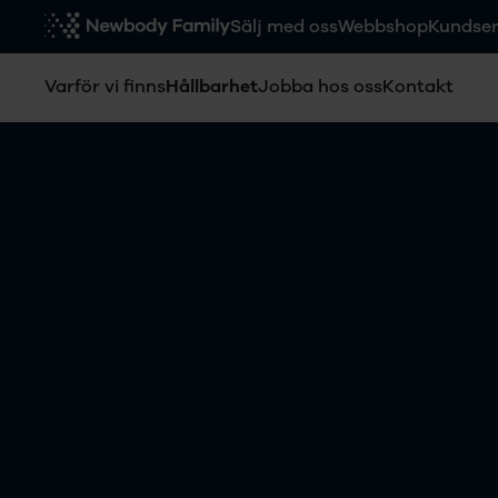
Sälj med oss
Webbshop
Kundser
Varför vi finns
Hållbarhet
Jobba hos oss
Kontakt