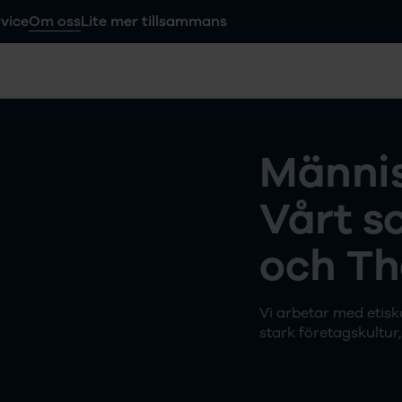
vice
Om oss
Lite mer tillsammans
Männi
Vårt s
och T
Vi arbetar med etisk
stark företagskultur