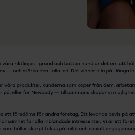
 i våra riktlinjer. I grund och botten handlar det om att h
 av — och stärka den i alla led. Det vinner alla på i långa l
 våra produkter, kunderna som köper från dem, arbetarn
r på, eller för Newbody — tillsammans skapar vi möjlighe
ara ett föredöme för andra företag. Ett levande bevis på at
 lönsamhet för alla inblandade intressenter. Vi är ett för
h som håller skarpt fokus på miljö och socialt engageman