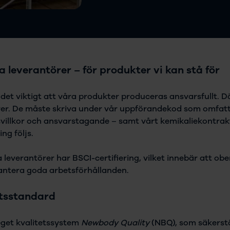
 leverantörer – för produkter vi kan stå för
et viktigt att våra produkter produceras ansvarsfullt. Dä
örer. De måste skriva under vår uppförandekod som omfatt
villkor och ansvarstagande – samt vårt kemikaliekontrakt
ng följs.
a leverantörer har BSCI-certifiering, vilket innebär att o
antera goda arbetsförhållanden.
etsstandard
 eget kvalitetssystem
Newbody Quality
(NBQ), som säkerstäl