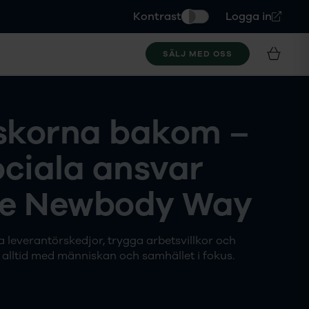
Kontrast
Logga in
SÄLJ MED OSS
skorna bakom –
ociala ansvar
he Newbody Way
a leverantörskedjor, trygga arbetsvillkor och
, alltid med människan och samhället i fokus.