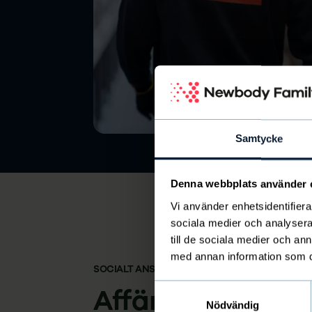
Samtycke
Denna webbplats använder 
Vi använder enhetsidentifierar
sociala medier och analysera 
till de sociala medier och a
med annan information som du 
SOCIALT ANSVAR
Samtyckesval
Affärer med lång
Nödvändig