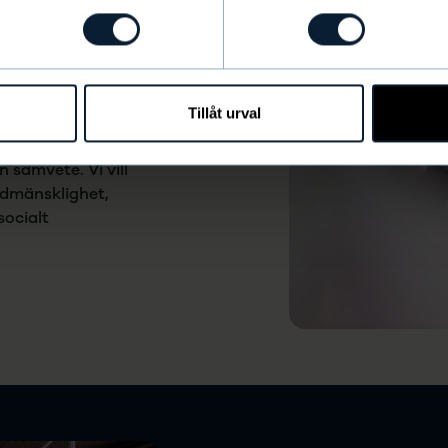
la
Tillåt urval
r andra företag. Vi
t för alla
 samvete. Vi vill
edmänsklighet,
socialt