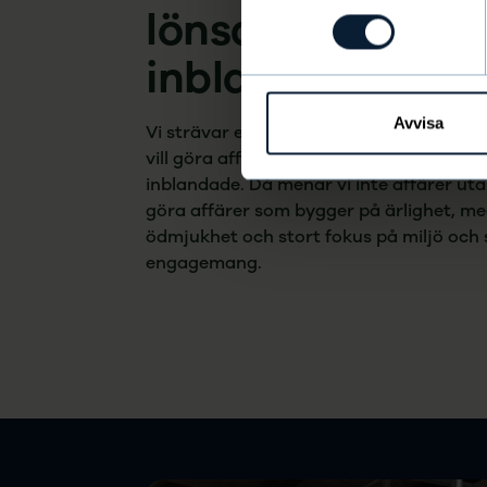
lönsamhet för al
inblandade
Avvisa
Vi strävar efter att vara ett föredöme fö
vill göra affärer med långsiktig lönsamhe
inblandade. Då menar vi inte affärer utan
göra affärer som bygger på ärlighet, m
ödmjukhet och stort fokus på miljö och 
engagemang.