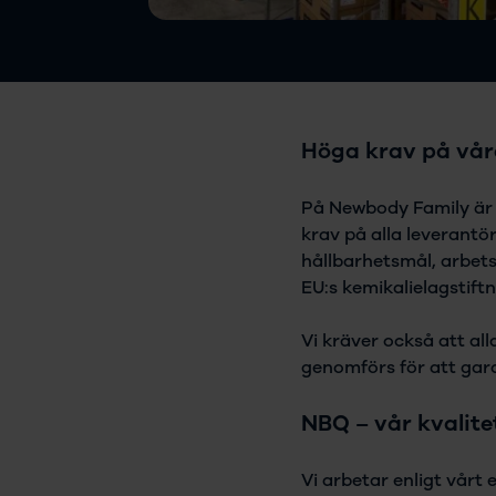
Höga krav på våra
På Newbody Family är d
krav på alla leverant
hållbarhetsmål, arbets
EU:s kemikalielagstiftni
Vi kräver också att all
genomförs för att gar
NBQ – vår kvalit
Vi arbetar enligt vårt