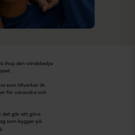
ålla ihop den värdekedja
oppet.
a som tillverkar åt
ter för varandra och
t det går att göra
etag som bygger på
g.