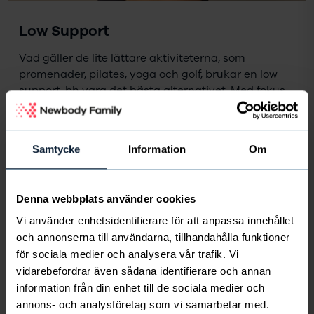
Low Support
Vad gäller de lite lättare aktiviteterna, som
promenader, pilates, yoga och golf, brukar en low
support-bh vara det bästa alternativet. Med fokus
på mjuka material och full rörelsefrihet slipper du
oroa dig för byglar som skaver och tung
kompression som ger ett för hårt tryck på brösten.
Samtycke
Information
Om
Low Support Bra black är en sport-bh av
återvunnen polyester med justerbara axelband och
Denna webbplats använder cookies
resår nedtill. Detta gör den perfekt för de lite lättare
passen. Meshpartiet i ryggen ger en svalkande
Vi använder enhetsidentifierare för att anpassa innehållet
känsla och gör att den även passar till vardags. De
och annonserna till användarna, tillhandahålla funktioner
uttagbara vadderingarna i kuporna gör dessutom
för sociala medier och analysera vår trafik. Vi
att du själv kan anpassa Low Support Bra efter dina
vidarebefordrar även sådana identifierare och annan
önskemål.
information från din enhet till de sociala medier och
annons- och analysföretag som vi samarbetar med.