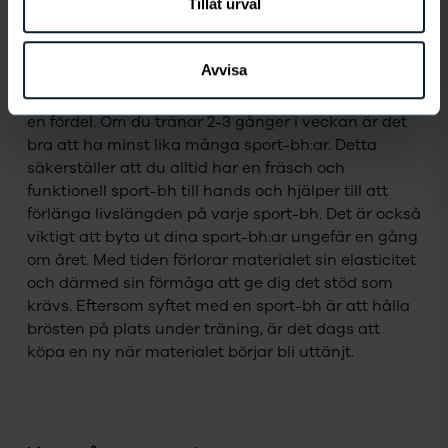
Tillåt urval
Variera och byt ut dina sport-bh:ar
regelbundet
Avvisa
Att ha flera sport-bh:ar att växla mellan är definitivt
en fördel. Om du tränar 2-3 gånger i veckan är det
bra att ha minst lika många sport-bh:ar. Detta
säkerställer att du alltid har en fräsch och
funktionell sport-bh till hands och hjälper till att
förlänga livslängden på varje sport-bh. Det är också
viktigt att byta ut dina sport-bh:ar ungefär en gång
om året. Med tiden förlorar materialet sin elasticitet
och därmed sin förmåga att ge dig det stöd som
krävs. Eftersom syftet med en sport-bh är att hålla
brösten på plats under träning, är det dags att
köpa en ny när materialet börjar bli uttänjt.