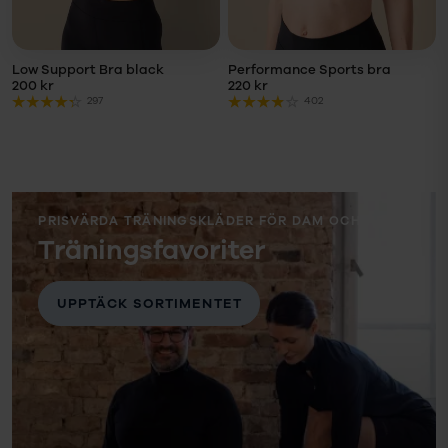
LÄGG I
LÄGG I
VARUKORG
VARUKORG
Low Support Bra black
Performance Sports bra
200 kr
220 kr
297
402
PRISVÄRDA TRÄNINGSKLÄDER FÖR DAM OCH HERR
Träningsfavoriter
UPPTÄCK SORTIMENTET