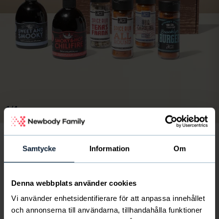
Bild
av
1
/
4
Samtycke
Information
Om
Barbeque Box
250
kr
Svenskt föreningsliv eller skola får 63 kr per paket
Denna webbplats använder cookies
Vi använder enhetsidentifierare för att anpassa innehållet
och annonserna till användarna, tillhandahålla funktioner
Är du, eller känner du någon som är, grilltokig? Då har