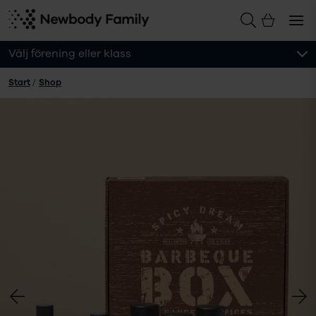
Välj förening eller klass
Start
/
Shop