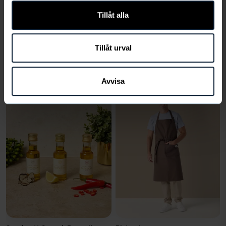
Produktfrågor
Tillåt alla
LÄGG TILL
Tillåt urval
Andra köper också
Avvisa
LÄGG
LÄGG
TILL
TILL