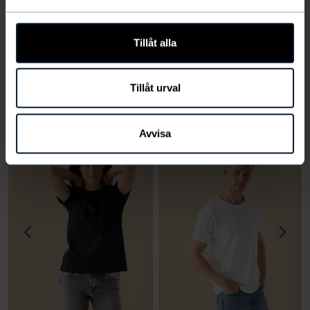
Produktfrågor
(6)
Tillåt alla
VÄLJ STORLEK
Tillåt urval
Du kanske också gillar
Avvisa
Regular Fit
VÄLJ
VÄLJ
STORLEK
STORLEK
Storlek
Storlek
LÄGG I
LÄGG I
VARUKORG
VARUKORG