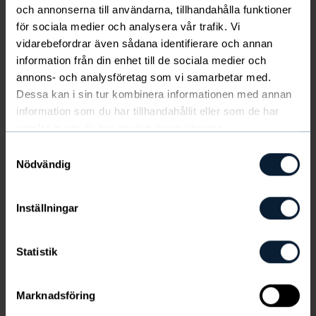
och annonserna till användarna, tillhandahålla funktioner
sortiment. Denna tunna strumpa kommer i ett paket
för sociala medier och analysera vår trafik. Vi
med både mönstrat och enfärgat och kan stilrent pigga
upp alla dina outfits.
vidarebefordrar även sådana identifierare och annan
Visa mer
Herr, dam eller barn? Strumpan passar till alla.
information från din enhet till de sociala medier och
Välj storlek
annons- och analysföretag som vi samarbetar med.
Ekologisk bomull
Dessa kan i sin tur kombinera informationen med annan
Högt skaft
Sista chansen
information som du har tillhandahållit eller som de har
samlat in när du har använt deras tjänster.
FÄRG
:
Marinblå
&
Vit
6-pack, 180 kr (30 kr/par)
Samtyckesval
Nödvändig
Artikelnummer hittar du under produktinformation
Inställningar
Produktinformation
Statistik
Frakt & leverans
Marknadsföring
Recensioner
(545)