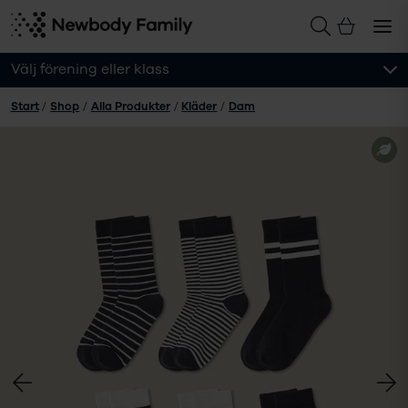
Välj förening eller klass
Start
/
Shop
/
Alla Produkter
/
Kläder
/
Dam