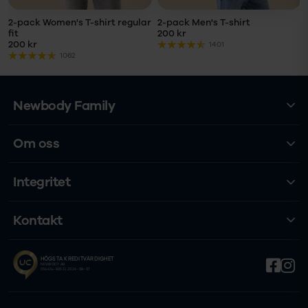
2-pack Women's T-shirt regular
2-pack Men's T-shirt
fit
200 kr
200 kr
1401
1062
Newbody Family
Om oss
Integritet
Kontakt