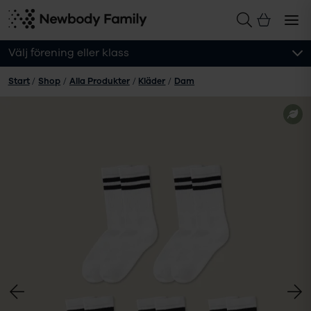
Välj förening eller klass
Start
/
Shop
/
Alla Produkter
/
Kläder
/
Dam