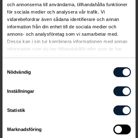
och annonserna till användarna, tillhandahålla funktioner
Sedan den lanserades som första produkt i vårt
sortiment, i slutet av 80-talet, har det varit en
för sociala medier och analysera vår trafik. Vi
uppskattad klassiker. Den har kontinuerligt utvecklats
vidarebefordrar även sådana identifierare och annan
Visa mer
och förbättrats för ännu bättre kvalitet, passform och
information från din enhet till de sociala medier och
Välj storlek
komfort. En klassisk strumpa med hög resårmudd och
annons- och analysföretag som vi samarbetar med.
förstärkta partier för stötdämpning och bästa komfort.
Dessa kan i sin tur kombinera informationen med annan
FÄRG
:
Vit/Randig
Med sin diskreta design passar Sport Socks stripe lika
information som du har tillhandahållit eller som de har
bra till vardags som till gymmet eller padelbanan, och
samlat in när du har använt deras tjänster.
lika bra för dam, herr och junior.
Samtyckesval
Nödvändig
5-pack, 180 kr (36 kr/par)
Artikelnummer hittar du under produktinformation
Inställningar
Produktinformation
Statistik
Frakt & leverans
Marknadsföring