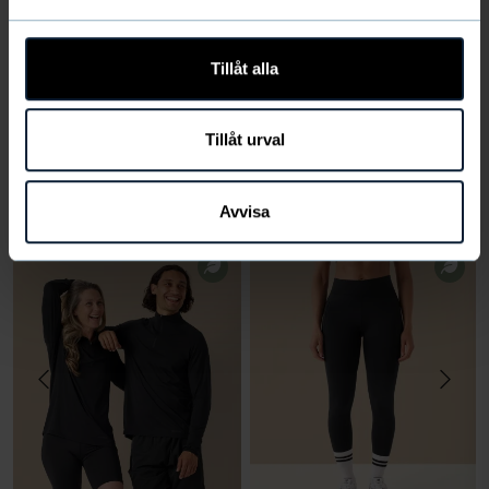
Recensioner
(374)
Tillåt alla
Produktfrågor
Tillåt urval
VÄLJ STORLEK
Avvisa
Andra köpte även
VÄLJ
VÄLJ
STORLEK
STORLEK
Storlek
Storlek
LÄGG I
LÄGG I
VARUKORG
VARUKORG