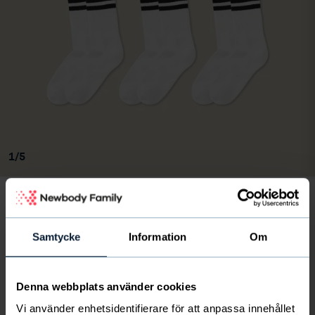
Bild
av
1
/
5
5-pack Eco Sport Socks stripe
Samtycke
Information
Om
180
kr
Svenskt föreningsliv eller skola får 45 kr per paket
4.7
374 recensioner
Denna webbplats använder cookies
Vi använder enhetsidentifierare för att anpassa innehållet
Uppdaterad favorit nu i ekologisk bomull!