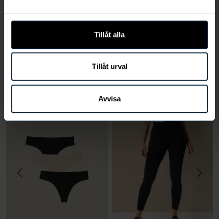
Recensioner
(897)
Produktfrågor
(6)
Tillåt alla
Tillåt urval
VÄLJ STORLEK
Andra köpte även
Avvisa
VÄLJ
VÄLJ
STORLEK
STORLEK
Storlek
Storlek
LÄGG I
LÄGG I
VARUKORG
VARUKORG