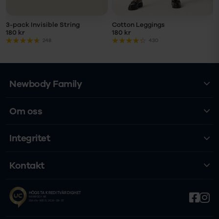
3-pack Invisible String
Cotton Leggings
180 kr
180 kr
248
430
Newbody Family
Om oss
Integritet
Kontakt