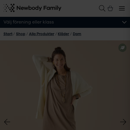
Välj förening eller klass
Start
/
Shop
/
Alla Produkter
/
Kläder
/
Dam