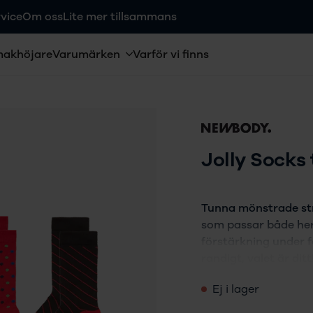
vice
Om oss
Lite mer tillsammans
makhöjare
Varumärken
Varför vi finns
Jolly Socks
Tunna mönstrade str
som passar både herr
förstärkning under f
randigt, valet är ditt
Ej i lager
Praktisk förstärk
Högt skaft