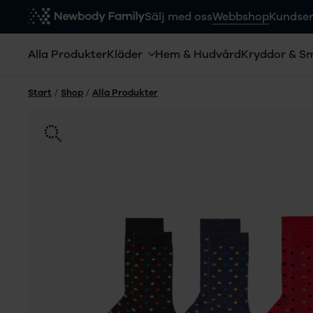
Sälj med oss
Webbshop
Kundser
Alla Produkter
Kläder
Hem & Hudvård
Kryddor & S
Start
/
Shop
/
Alla Produkter