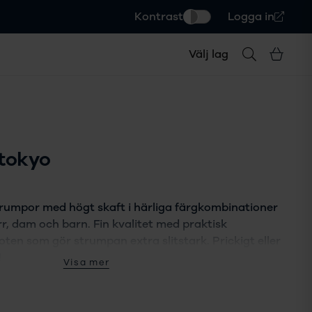
Kontrast
Logga in
Välj lag
 tokyo
umpor med högt skaft i härliga färgkombinationer
, dam och barn. Fin kvalitet med praktisk
oten som gör strumpan extra slitstark. Prickigt eller
!
Visa mer
ning