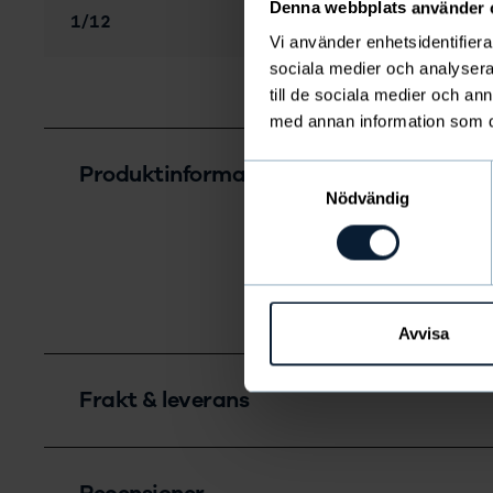
Denna webbplats använder 
Bild
av
1
/
12
Vi använder enhetsidentifierar
sociala medier och analysera 
till de sociala medier och a
med annan information som du 
Produktinformation
Samtyckesval
Nödvändig
Material:
80%
Tvättråd:
40 
Artikelnumm
Avvisa
Frakt & leverans