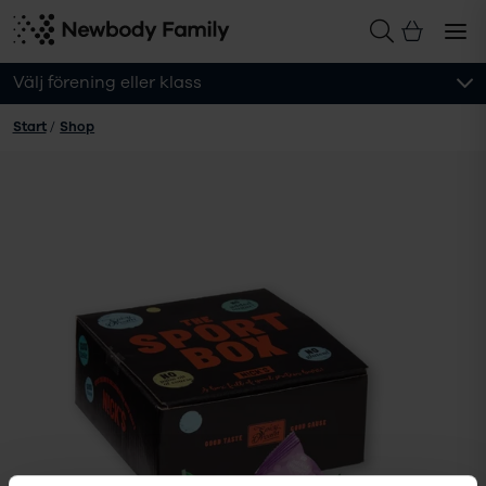
Välj förening eller klass
Start
/
Shop