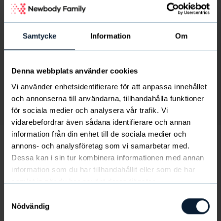
Samtycke
Information
Om
Denna webbplats använder cookies
Vi använder enhetsidentifierare för att anpassa innehållet
och annonserna till användarna, tillhandahålla funktioner
Bild
av
1
/
1
för sociala medier och analysera vår trafik. Vi
vidarebefordrar även sådana identifierare och annan
information från din enhet till de sociala medier och
annons- och analysföretag som vi samarbetar med.
Dessa kan i sin tur kombinera informationen med annan
Sport Box (Spicy sortiment)
information som du har tillhandahållit eller som de har
samlat in när du har använt deras tjänster.
Sports Box innehåller NICKS proteinbars utan tillsatt
Samtyckesval
socker, gluten och palmolja, och är perfekta att äta
Nödvändig
innan eller efter träning.