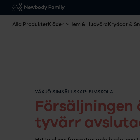
Alla Produkter
Kläder
Hem & Hudvård
Kryddor & S
VÄXJÖ SIMSÄLLSKAP: SIMSKOLA
Försäljningen 
tyvärr avsluta
Hitta dina favoriter och hjälp oss