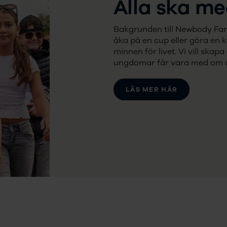
Alla ska me
Bakgrunden till Newbody Family
åka på en cup eller göra en 
minnen för livet. Vi vill skap
ungdomar får vara med om d
LÄS MER HÄR