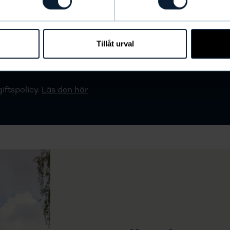
jö Simsällskap på resan mot målet.
Tillåt urval
iftspolicy.
Läs den här