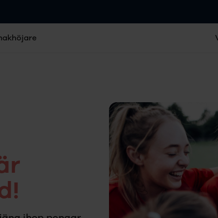
makhöjare
är
d!
 tjäna ihop pengar