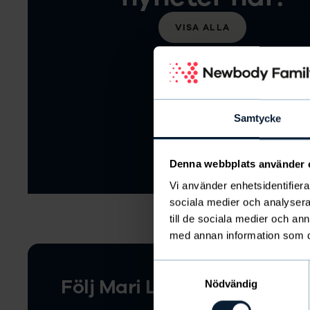
VISA ALLA
Samtycke
Denna webbplats använder 
Vi använder enhetsidentifierar
sociala medier och analysera 
till de sociala medier och a
med annan information som du 
Samtyckesval
Följ Mari Larsson mot måle
Nödvändig