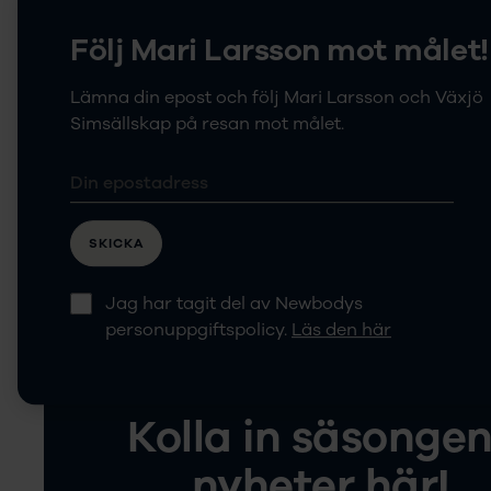
Säsongens n
Följ Mari Larsson mot målet!
Kläder
Lämna din epost och följ Mari Larsson och Växjö
Simsällskap på resan mot målet.
SKICKA
Jag har tagit del av Newbodys
personuppgiftspolicy.
Läs den här
Kolla in säsonge
nyheter här!