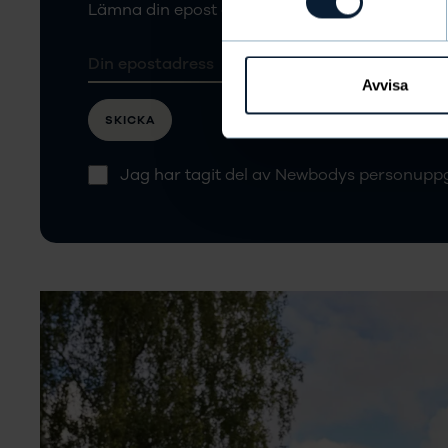
Lämna din epost och följ Mari Larsson och Väx
Avvisa
SKICKA
Jag har tagit del av Newbodys personuppg