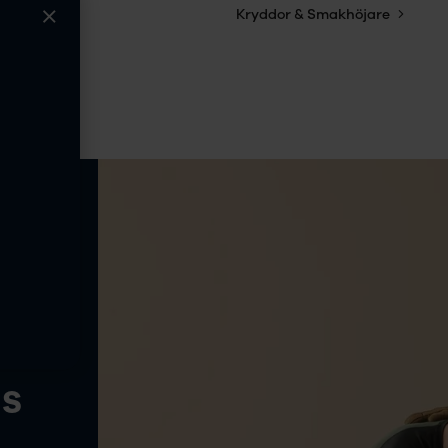
yheter
Kryddor & Smakhöjare
ns