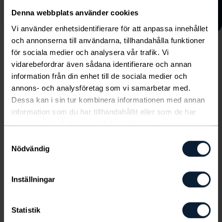
Denna webbplats använder cookies
Vi använder enhetsidentifierare för att anpassa innehållet
och annonserna till användarna, tillhandahålla funktioner
Kolla in säsongens nyheter
för sociala medier och analysera vår trafik. Vi
här!
vidarebefordrar även sådana identifierare och annan
Visa alla
information från din enhet till de sociala medier och
annons- och analysföretag som vi samarbetar med.
Dessa kan i sin tur kombinera informationen med annan
information som du har tillhandahållit eller som de har
samlat in när du har använt deras tjänster.
Följ Lydia Janné mot målet!
Samtyckesval
Nödvändig
Lämna din epost och följ Lydia Janné och
Hultic BK på resan mot målet.
Inställningar
Statistik
SKICKA