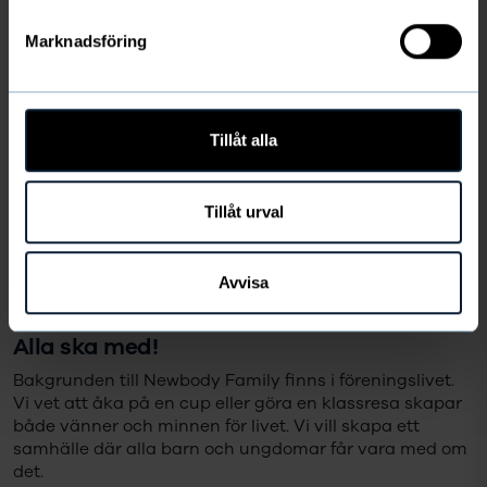
Jag har tagit del av Newbodys
Marknadsföring
personuppgiftspolicy.
Läs den här
Tillåt alla
Tillåt urval
Avvisa
Alla ska med!
Bakgrunden till Newbody Family finns i föreningslivet.
Vi vet att åka på en cup eller göra en klassresa skapar
både vänner och minnen för livet. Vi vill skapa ett
samhälle där alla barn och ungdomar får vara med om
det.