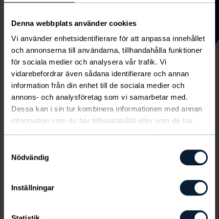
Jag har tagit del av Newbodys
personuppgiftspolicy.
Läs den här
Denna webbplats använder cookies
Vi använder enhetsidentifierare för att anpassa innehållet
och annonserna till användarna, tillhandahålla funktioner
Kolla in säsongens nyheter
för sociala medier och analysera vår trafik. Vi
här!
vidarebefordrar även sådana identifierare och annan
Visa alla
information från din enhet till de sociala medier och
annons- och analysföretag som vi samarbetar med.
Dessa kan i sin tur kombinera informationen med annan
information som du har tillhandahållit eller som de har
samlat in när du har använt deras tjänster.
Följ Trestad Padel Club mot målet!
Samtyckesval
Nödvändig
Lämna din epost och följ Trestad Padel
Club och Trestad Padel Club på resan mot
målet.
Inställningar
Statistik