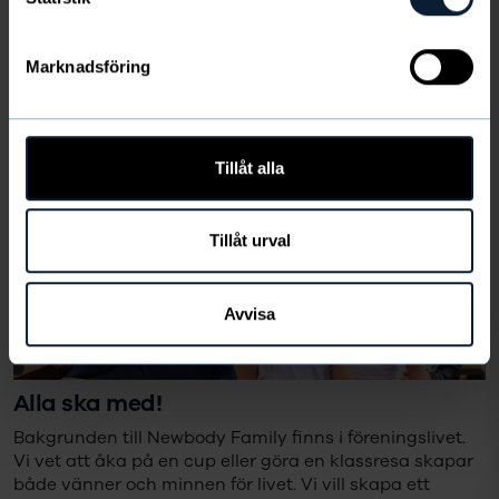
SKICKA
Marknadsföring
Jag har tagit del av Newbodys
personuppgiftspolicy.
Läs den här
Tillåt alla
Tillåt urval
Avvisa
Alla ska med!
Bakgrunden till Newbody Family finns i föreningslivet.
Vi vet att åka på en cup eller göra en klassresa skapar
både vänner och minnen för livet. Vi vill skapa ett