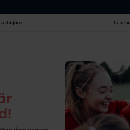
makhöjare
Tollere
är
d!
 tjäna ihop pengar