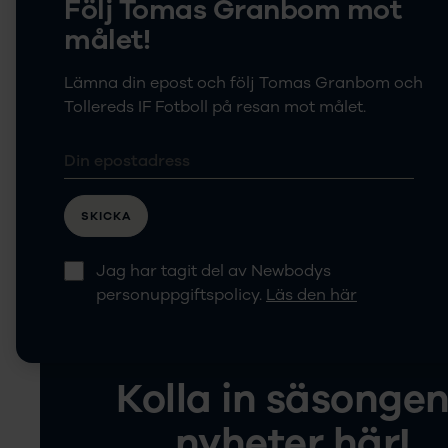
Följ Tomas Granbom mot
Säsongens n
målet!
Kläder
Lämna din epost och följ Tomas Granbom och
Tollereds IF Fotboll på resan mot målet.
SKICKA
Jag har tagit del av Newbodys
personuppgiftspolicy.
Läs den här
Kolla in säsonge
nyheter här!