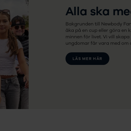
Alla ska me
Bakgrunden till Newbody Family
åka på en cup eller göra en 
minnen för livet. Vi vill skap
ungdomar får vara med om d
LÄS MER HÄR