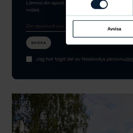
Lämna din epost och följ Tomas Granbom och T
målet.
Avvisa
SKICKA
Jag har tagit del av Newbodys personuppg