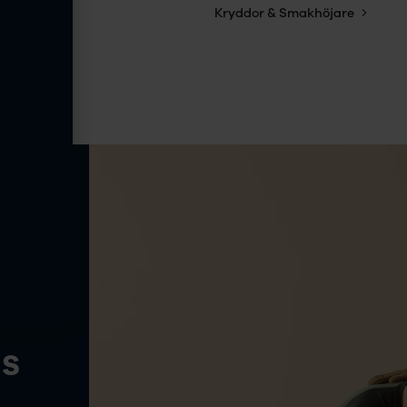
yheter
Kryddor & Smakhöjare
ns