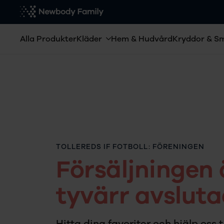
Alla Produkter
Kläder
Hem & Hudvård
Kryddor & S
TOLLEREDS IF FOTBOLL: FÖRENINGEN
Försäljningen 
tyvärr avsluta
Hitta dina favoriter och hjälp oss