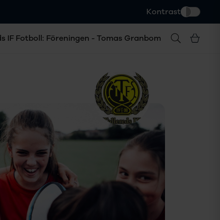
Kontrast
ds IF Fotboll: Föreningen - Tomas Granbom