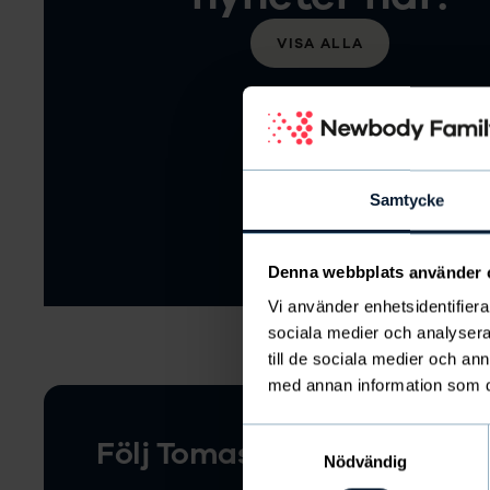
VISA ALLA
Samtycke
Denna webbplats använder 
Vi använder enhetsidentifierar
sociala medier och analysera 
till de sociala medier och a
med annan information som du 
Samtyckesval
Följ Tomas Granbom mot m
Nödvändig