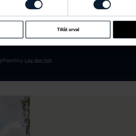
ollereds IF Fotboll på resan mot
Tillåt urval
iftspolicy.
Läs den här