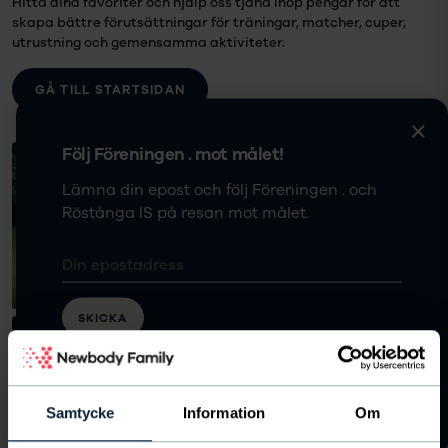
Hitta dina favoriter och hjälp oss tjäna ihop pengar för att
skapa bättre förutsättningar för träningar, matcher, cuper,
utrustning och gemensamma aktiviteter.
GÅ TILL STARTSIDAN
Följ Föreningen . mot målet!
Lämna din epost och följ Föreningen . och
Röstånga IS på resan mot målet.
Säsongens nyheter
Kläder
SKICKA
Jag har tagit del av Newbodys
personuppgiftspolicy.
Läs den här
Samtycke
Information
Om
Kryddor & Smakhöjare
Hem & Hudvård