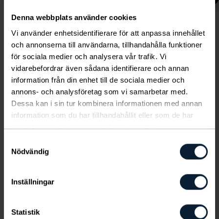
Denna webbplats använder cookies
Vi använder enhetsidentifierare för att anpassa innehållet
och annonserna till användarna, tillhandahålla funktioner
Kolla in säsongens nyheter
för sociala medier och analysera vår trafik. Vi
här!
vidarebefordrar även sådana identifierare och annan
Visa alla
information från din enhet till de sociala medier och
annons- och analysföretag som vi samarbetar med.
Dessa kan i sin tur kombinera informationen med annan
information som du har tillhandahållit eller som de har
samlat in när du har använt deras tjänster.
Följ Föreningen . mot målet!
Samtyckesval
Nödvändig
Lämna din epost och följ Föreningen . och
Röstånga IS på resan mot målet.
Inställningar
Statistik