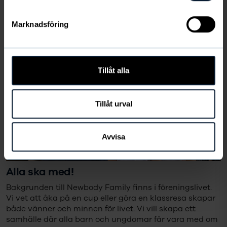
SKICKA
Marknadsföring
Jag har tagit del av Newbodys
personuppgiftspolicy.
Läs den här
Tillåt alla
Tillåt urval
Avvisa
Alla ska med!
Bakgrunden till Newbody Family finns i föreningslivet.
Vi vet att åka på en cup eller göra en klassresa skapar
både vänner och minnen för livet. Vi vill skapa ett
samhälle där alla barn och ungdomar får vara med om