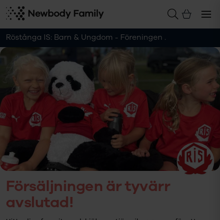
Röstånga IS: Barn & Ungdom - Föreningen .
Försäljningen är tyvärr
avslutad!