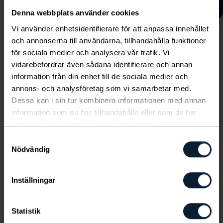
Denna webbplats använder cookies
Vi använder enhetsidentifierare för att anpassa innehållet
och annonserna till användarna, tillhandahålla funktioner
Kolla in säsongens nyheter
för sociala medier och analysera vår trafik. Vi
här!
vidarebefordrar även sådana identifierare och annan
Visa alla
information från din enhet till de sociala medier och
annons- och analysföretag som vi samarbetar med.
Dessa kan i sin tur kombinera informationen med annan
information som du har tillhandahållit eller som de har
samlat in när du har använt deras tjänster.
Följ Jennie Edman mot målet!
Samtyckesval
Nödvändig
Lämna din epost och följ Jennie Edman och
Kramfors Ridklubb på resan mot målet.
Inställningar
Statistik
SKICKA