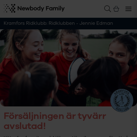
Kramfors Ridklubb: Ridklubben - Jennie Edman
Försäljningen är tyvärr
avslutad!