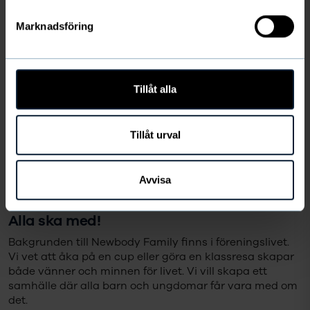
Jag har tagit del av Newbodys
Marknadsföring
personuppgiftspolicy.
Läs den här
Tillåt alla
Tillåt urval
Avvisa
Alla ska med!
Bakgrunden till Newbody Family finns i föreningslivet.
Vi vet att åka på en cup eller göra en klassresa skapar
både vänner och minnen för livet. Vi vill skapa ett
samhälle där alla barn och ungdomar får vara med om
det.