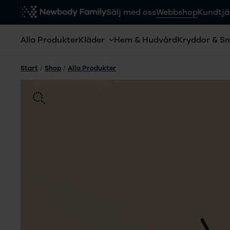
Sälj med oss
Webbshop
Kundtjä
Alla Produkter
Kläder
Hem & Hudvård
Kryddor & S
Start
/
Shop
/
Alla Produkter