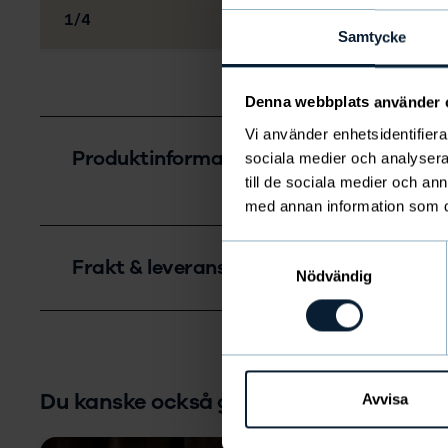
Bild
av
1
/
4
Samtycke
Denna webbplats använder 
Vi använder enhetsidentifierar
Produktinformation
sociala medier och analysera 
till de sociala medier och a
med annan information som du 
Samtyckesval
Frakt & leverans
Nödvändig
Du kanske också gillar
Avvisa