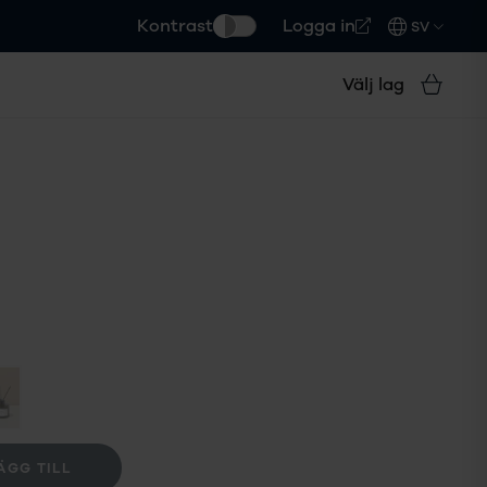
Kontrast
Logga in
SV
Välj lag
ÄGG TILL