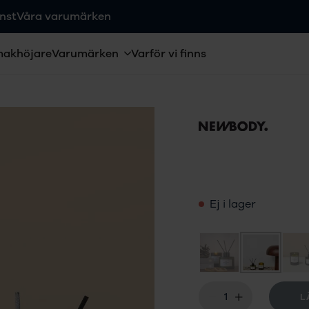
nst
Våra varumärken
makhöjare
Varumärken
Varför vi finns
Ej i lager
L