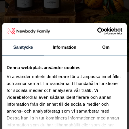
Samtycke
Information
Om
Bild
av
1
/
6
Denna webbplats använder cookies
Vi använder enhetsidentifierare för att anpassa innehållet
och annonserna till användarna, tillhandahålla funktioner
för sociala medier och analysera vår trafik. Vi
vidarebefordrar även sådana identifierare och annan
information från din enhet till de sociala medier och
annons- och analysföretag som vi samarbetar med.
Ej i lager
Dessa kan i sin tur kombinera informationen med annan
information som du har tillhandahållit eller som de har