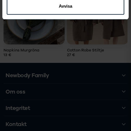
LÄGG
VÄLJ
TILL
STORLEK
Avvisa
Storlek
LÄGG I
VARUKORG
Napkins Murgröna
Cotton Robe Stiltje
13 €
27 €
Newbody Family
Om oss
Integritet
Kontakt