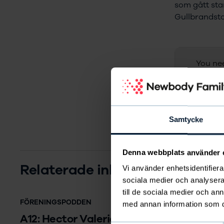
som gått sta
Gullbrandsto
You nee
Samtycke
Denna webbplats använder 
Relaterade inlägg
Vi använder enhetsidentifierar
sociala medier och analysera 
till de sociala medier och a
FÖRENINGSPODDEN
med annan information som du 
A12: Hector Valeria – Eldsjälen som