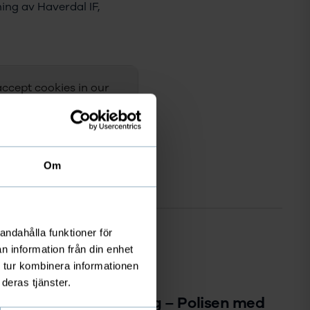
ng av Haverdal IF,
accept cookies in our
Om
andahålla funktioner för
n information från din enhet
 tur kombinera informationen
FÖRENINGSPODDEN
deras tjänster.
A10: Anders Klingberg – Polisen med