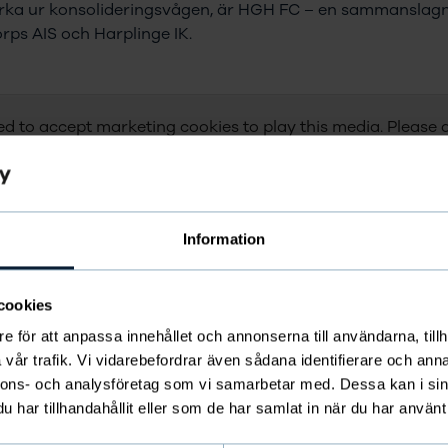
rka ur konsolideringsvågen, är HGH FC – en sammanslagni
rps AIS och Harplinge IK.
d to accept marketing cookies to play this media. Please 
cookie settings to continue.
CHANGE CONSENT
Information
cookies
e för att anpassa innehållet och annonserna till användarna, tillh
vår trafik. Vi vidarebefordrar även sådana identifierare och anna
nnons- och analysföretag som vi samarbetar med. Dessa kan i sin
FÖRENINGSPODDEN
har tillhandahållit eller som de har samlat in när du har använt 
A11: Marcus Enoksson -