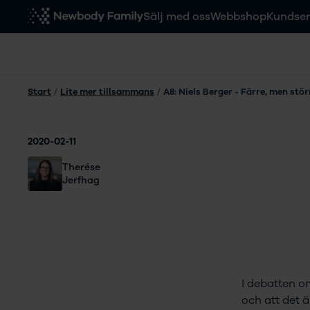
Sälj med oss
Webbshop
Kundser
Start
/
Lite mer tillsammans
/
A8: Niels Berger - Färre, men stö
2020-02-11
Therése
Jerfhag
I debatten o
och att det 