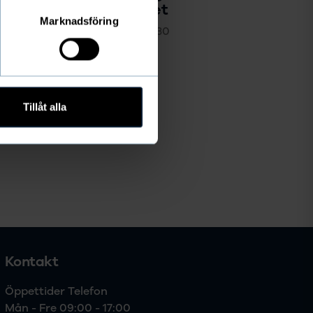
hjärtat i föreningslivet
Marknadsföring
Therése Jerfhag
/
2020-04-30
Tillåt alla
Kontakt
Öppettider Telefon

Mån - Fre 09:00 - 17:00