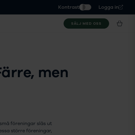
Kontrast
Logga in
SÄLJ MED OSS
 Färre, men
 små föreningar slås ut
essa större föreningar,