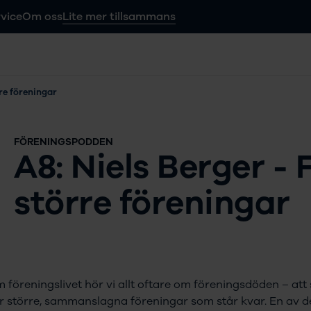
vice
Om oss
Lite mer tillsammans
rre föreningar
FÖRENINGSPODDEN
A8: Niels Berger -
större föreningar
m föreningslivet hör vi allt oftare om föreningsdöden – att
är större, sammanslagna föreningar som står kvar. En av d