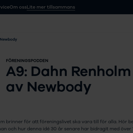
vice
Om oss
Lite mer tillsammans
v Newbody
FÖRENINGSPODDEN
A9: Dahn Renholm
av Newbody
brinner för att föreningslivet ska vara till för alla. Hör 
an och hur denna idé 30 år senare har bidragit med över 1,2