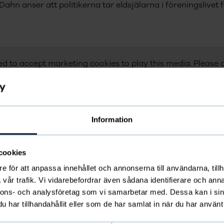
 Dahn anser att politikerna tar eldsjälarna i föreningslive
d to accept marketing cookies to play this media. Please 
cookie settings to continue.
CHANGE CONSENT
Information
cookies
e för att anpassa innehållet och annonserna till användarna, tillh
vår trafik. Vi vidarebefordrar även sådana identifierare och anna
nnons- och analysföretag som vi samarbetar med. Dessa kan i sin
FÖRENINGSPODDEN
har tillhandahållit eller som de har samlat in när du har använt 
A11: Marcus Enoksson -