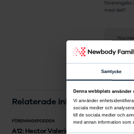
föreningsliv.
med det?
You nee
Samtycke
Denna webbplats använder 
Relaterade inlägg
Vi använder enhetsidentifierar
sociala medier och analysera 
till de sociala medier och a
FÖRENINGSPODDEN
med annan information som du 
A12: Hector Valeria – Eldsjälen som