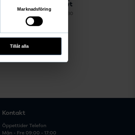
hjärtat i föreningslivet
Marknadsföring
Therése Jerfhag
/
2020-04-30
Tillåt alla
Kontakt
Öppettider Telefon

Mån - Fre 09:00 - 17:00