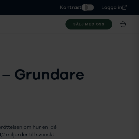
Kontrast
Logga in
SÄLJ MED OSS
 – Grundare
berättelsen om hur en idé
 miljarder till svenskt