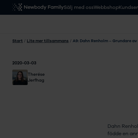
Sälj med oss
Webbshop
Kundser
Start
/
Lite mer tillsammans
/
A9: Dahn Renholm – Grundare a
2020-03-03
Therése
Jerfhag
Dahn Renholm 
födde en ann