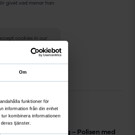
t för givet vad menar han
accept cookies in our
Om
andahålla funktioner för
n information från din enhet
 tur kombinera informationen
FÖRENINGSPODDEN
deras tjänster.
A10: Anders Klingberg – Polisen med