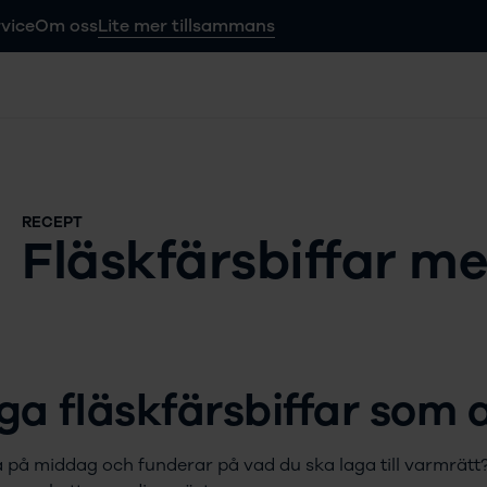
vice
Om oss
Lite mer tillsammans
RECEPT
Fläskfärsbiffar m
ga fläskfärsbiffar som al
 på middag och funderar på vad du ska laga till varmrätt? 