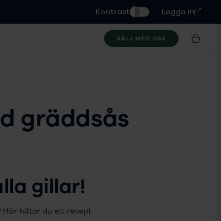
Kontrast
Logga in
SÄLJ MED OSS
ed gräddsås
la gillar!
Här hittar du ett recept