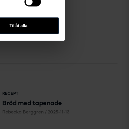
Tillåt alla
RECEPT
Bröd med tapenade
Rebecka Berggren
/
2025-11-13