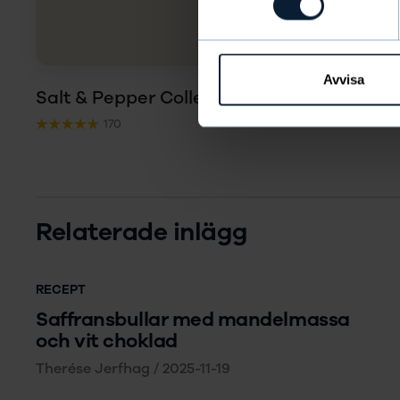
Avvisa
Salt & Pepper Collection
145 kr
170
Relaterade inlägg
RECEPT
Saffransbullar med mandelmassa
och vit choklad
Therése Jerfhag
/
2025-11-19