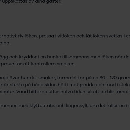
uppskattas av dina gäster.
:
rnativt riv löken, pressa i vitlöken och låt löken svettas 
alna.
 ägg och kryddor i en bunke tillsammans med löken när den 
 prova för att kontrollera smaken.
öjd över hur det smakar, forma biffar på ca 80 - 120 gram
ar är stekta på båda sidor, häll i matgrädde och fond i ste
minuter. Vänd biffarna efter halva tiden så att de blir jäm
sammans med klyftpotatis och lingonsylt, om det faller en i