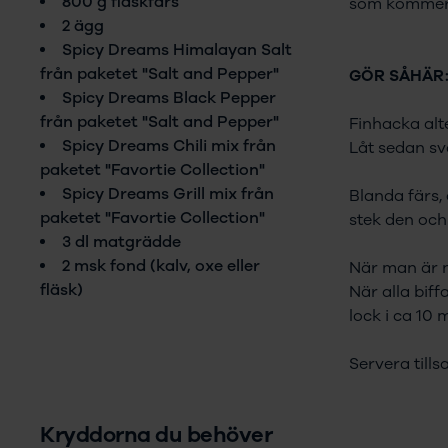
800 g fläskfärs
som kommer 
2 ägg
Spicy Dreams Himalayan Salt
från paketet "Salt and Pepper"
GÖR SÅHÄR
Spicy Dreams Black Pepper
från paketet "Salt and Pepper"
Finhacka alte
Spicy Dreams Chili mix från
Låt sedan sv
paketet "Favortie Collection"
Spicy Dreams Grill mix från
Blanda färs,
paketet "Favortie Collection"
stek den och
3 dl matgrädde
2 msk fond (kalv, oxe eller
När man är n
fläsk)
När alla biff
lock i ca 10 
Servera till
Kryddorna du behöver