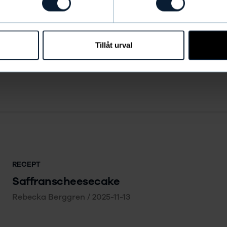
Tillåt urval
RECEPT
Saffranscheesecake
Rebecka Berggren
/
2025-11-13