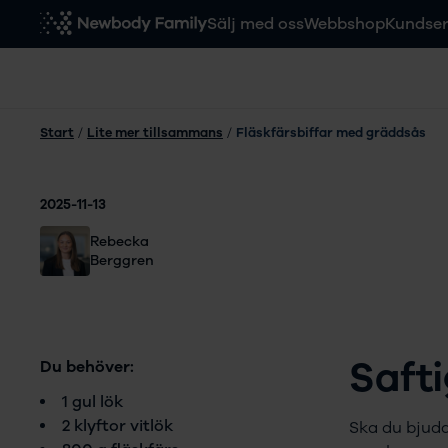
Sälj med oss
Webbshop
Kundser
Start
/
Lite mer tillsammans
/
Fläskfärsbiffar med gräddsås
2025-11-13
Rebecka
Berggren
Safti
Du behöver:
1 gul lök
2 klyftor vitlök
Ska du bjuda