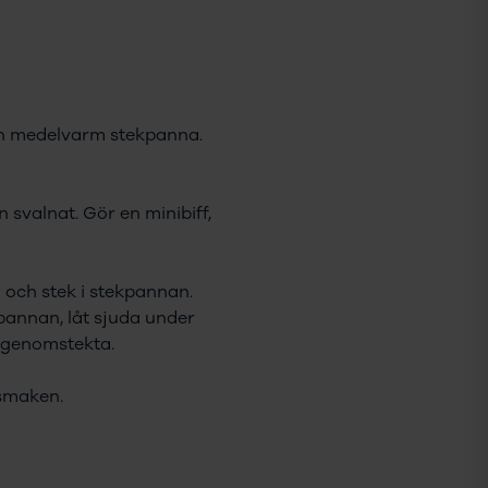
i en medelvarm stekpanna.
svalnat. Gör en minibiff,
 och stek i stekpannan.
kpannan, låt sjuda under
nt genomstekta.
 smaken.