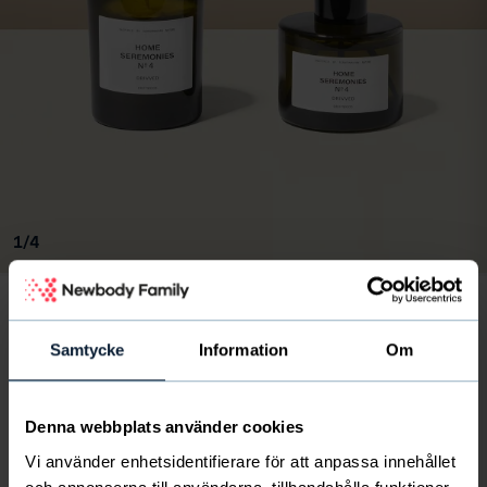
Bild
av
1
/
4
Samtycke
Information
Om
Aroma Set Drivved
180
kr
Svenskt föreningsliv eller skola får 45 kr per paket
Denna webbplats använder cookies
4.6
287 recensioner
Vi använder enhetsidentifierare för att anpassa innehållet
Aroma Set drivved sprider en härligt, lyxig doft av