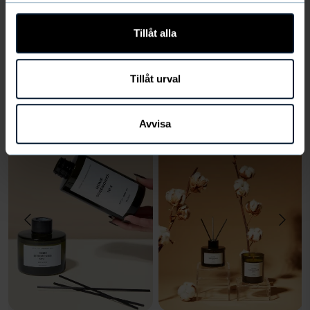
Produktfrågor
Tillåt alla
LÄGG TILL
Tillåt urval
Du kanske också gillar
Avvisa
LÄGG
LÄGG
TILL
TILL