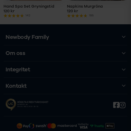
Hand Spa Set Gryningstid
Napkins Murgröna
120 kr
120 kr
142
186
Newbody Family
Om oss
Integritet
Kontakt