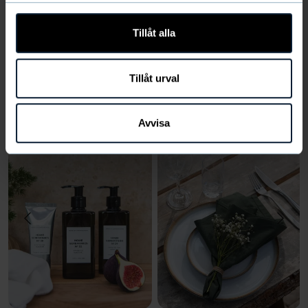
Produktfrågor
(5)
Tillåt alla
LÄGG TILL
Tillåt urval
Du kanske också gillar
Avvisa
LÄGG
LÄGG
TILL
TILL