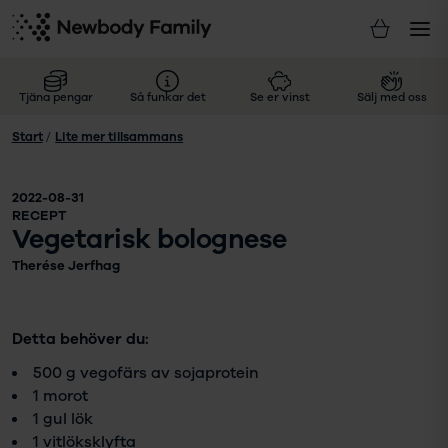
Tjäna pengar
Så funkar det
Se er vinst
Sälj med oss
Start
/
Lite mer tillsammans
2022-08-31
RECEPT
Vegetarisk bolognese
Therése Jerfhag
Detta behöver du:
500 g vegofärs av sojaprotein
1 morot
1 gul lök
1 vitlöksklyfta