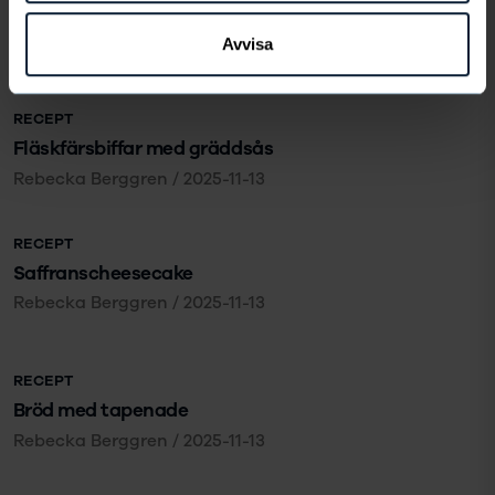
Saffransbullar med mandelmassa och vit choklad
Avvisa
Therése Jerfhag
/
2025-11-19
RECEPT
Fläskfärsbiffar med gräddsås
Rebecka Berggren
/
2025-11-13
RECEPT
Saffranscheesecake
Rebecka Berggren
/
2025-11-13
RECEPT
Bröd med tapenade
Rebecka Berggren
/
2025-11-13