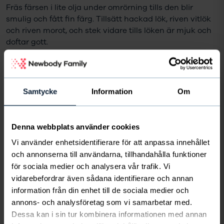
Fräs färsen i lite olja under omrörning tills den blir
smulig och fått fin färg. Tillsätt hackad lök, riven vitlök
och riven morot, och stek vidare tills löken är mjuk och
doftar gott.
Häll i de krossade tomaterna, smula ner
buljongtärningen och tillsätt balsamvinäger samt
örtkryddor. Låt såsen sjuda på låg värme i cirka 5–10
Samtycke
Information
Om
minuter och smaka av med salt och peppar.
Koka pastan enligt anvisningarna på förpackningen i
Denna webbplats använder cookies
rikligt med saltat vatten. Servera pastan med
Vi använder enhetsidentifierare för att anpassa innehållet
köttfärssåsen och toppa med riven parmesan och färsk
och annonserna till användarna, tillhandahålla funktioner
basilika.
för sociala medier och analysera vår trafik. Vi
vidarebefordrar även sådana identifierare och annan
Smaklig måltid!
information från din enhet till de sociala medier och
annons- och analysföretag som vi samarbetar med.
Kryddorna du behöver
Dessa kan i sin tur kombinera informationen med annan