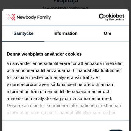
Ylläpitäjä
Myynnistä vastaava
Samtycke
Information
Om
Denna webbplats använder cookies
Vi använder enhetsidentifierare för att anpassa innehållet
och annonserna till användarna, tillhandahålla funktioner
för sociala medier och analysera vår trafik. Vi
vidarebefordrar även sådana identifierare och annan
information från din enhet till de sociala medier och
Myyjä
annons- och analysföretag som vi samarbetar med.
Newbody Family -tuotteiden myyjät
Dessa kan i sin tur kombinera informationen med annan
information som du har tillhandahållit eller som de har
samlat in när du har använt deras tjänster.
Samtyckesval