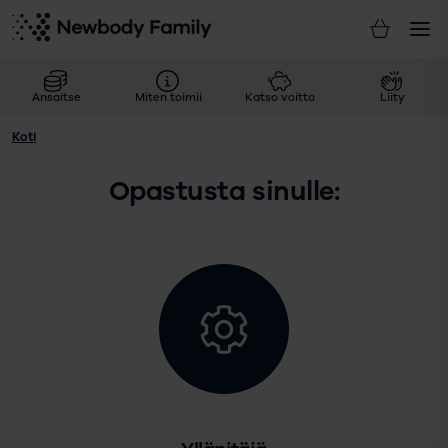
Ansaitse
Miten toimii
Katso voitto
Liity
Koti
Opastusta sinulle: