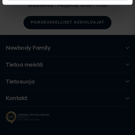
Maanantai - Perjantai 10.00 - 17.00
POIKKEUKSELLISET AUKIOLOAJAT
Newbody Family
Tietoa meistä
Tietosuoja
Kontakt