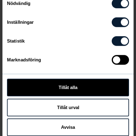
Nödvändig
Inställningar
Statistik
Asiakas
Marknadsföring
Newbody Family -tuotteiden ostajat
Tillåt alla
Ota yhteyttä myyntiin ja tukeen
Jos et löydä vastauksia yllä oleviin kysymyksiisi, soita
Tillåt urval
tai lähetä sähköpostia, niin saat lisätietoja
Avvisa
Aukioloajat/Puhelin