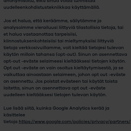
anonymisoitu, eikä sinua voida tunnistaa
uudelleenkohdistustekniikkaa käyttämällä.
Jos et halua, että keräämme, säilytämme ja
analysoimme vierailuusi liittyviä tilastollisia tietoja, tai
et halua vastaanottaa tarpeisiisi,
kiinnostuksenkohteisiisi tai mieltymyksiisi liittyviä
tietoja verkkosivuillamme, voit kieltää tietojesi tulevan
käytön milloin tahansa (opt-out). Sinun on asennettava
opt-out -eväste selaimeesi kieltääksesi tietojen käytön.
Opt out -eväste on vain osoitus kieltäytymisestä, ja se
vaikuttaa ainoastaan selaimeen, johon opt out -eväste
on asennettu. Jos poistat evästeen tai käytät toista
laitetta, sinun on asennettava opt out -eväste
uudelleen kieltääksesi tietojen tulevan käytön.
Lue lisää siitä, kuinka Google Analytics kerää ja
käsittelee
tietoja
https://www.google.com/policies/privacy/partners/