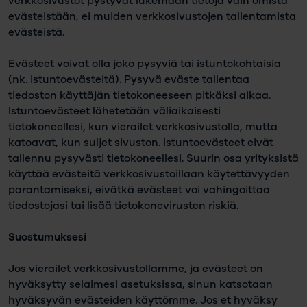
verkkosivustot pystyvät lukemaan tietoja vain omista
evästeistään, ei muiden verkkosivustojen tallentamista
evästeistä.
Evästeet voivat olla joko pysyviä tai istuntokohtaisia
(nk. istuntoevästeitä). Pysyvä eväste tallentaa
tiedoston käyttäjän tietokoneeseen pitkäksi aikaa.
Istuntoevästeet lähetetään väliaikaisesti
tietokoneellesi, kun vierailet verkkosivustolla, mutta
katoavat, kun suljet sivuston. Istuntoevästeet eivät
tallennu pysyvästi tietokoneellesi. Suurin osa yrityksistä
käyttää evästeitä verkkosivustoillaan käytettävyyden
parantamiseksi, eivätkä evästeet voi vahingoittaa
tiedostojasi tai lisää tietokonevirusten riskiä.
Suostumuksesi
Jos vierailet verkkosivustollamme, ja evästeet on
hyväksytty selaimesi asetuksissa, sinun katsotaan
hyväksyvän evästeiden käyttömme. Jos et hyväksy