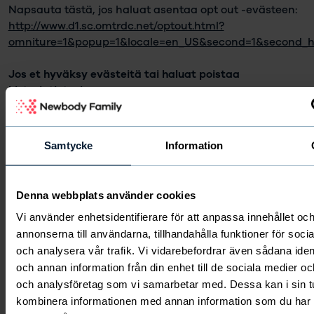
Napsauta tästä, jos haluat asentaa opt out -evästeen:
http://www.d1.sc.omtrdc.net/optout.html?
omniture=1&popup=1&locale=en_US&second=1&second_h
Jos et hyväksy evästeitä tai haluat poistaa
historiatietosi
Jos et hyväksy evästeitä tai haluat poistaa evästeet,
muuta selaimen asetuksia. Selaimet ovat erilaisia.
Samtycke
Information
Tarkista oman selaimesi ohjeista, kuinka selaimen
evästeasetukset muutetaan.
Denna webbplats använder cookies
Voit poistaa myös tietokoneellesi tallennetut evästeet
Vi använder enhetsidentifierare för att anpassa innehållet oc
selaimesi asetuksista.
annonserna till användarna, tillhandahålla funktioner för soci
och analysera vår trafik. Vi vidarebefordrar även sådana ident
Evästeiden asetusten muuttaminen Internet Explorer
och annan information från din enhet till de sociala medier o
11:ssä:
Napsauta hammaspyöräkuvaketta (tai valitse
och analysföretag som vi samarbetar med. Dessa kan i sin t
valikosta Työkalut). Valitse Internet-asetukset. Valitse
kombinera informationen med annan information som du har