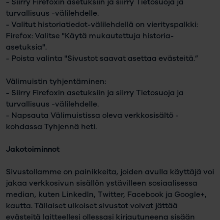
- Siirry Firefoxin asetuksiin ja siirry Tietosuoja ja
turvallisuus -välilehdelle.
- Valitut historiatiedot-välilehdellä on vierityspalkki:
Firefox: Valitse "Käytä mukautettuja historia-
asetuksia".
- Poista valinta "Sivustot saavat asettaa evästeitä.”
Välimuistin tyhjentäminen:
- Siirry Firefoxin asetuksiin ja siirry Tietosuoja ja
turvallisuus -välilehdelle.
- Napsauta Välimuistissa oleva verkkosisältö -
kohdassa Tyhjennä heti.
Jakotoiminnot
Sivustollamme on painikkeita, joiden avulla käyttäjä voi
jakaa verkkosivun sisällön ystävilleen sosiaalisessa
median, kuten LinkedIn, Twitter, Facebook ja Google+,
kautta. Tällaiset ulkoiset sivustot voivat jättää
evästeitä laitteellesi ollessasi kirjautuneena sisään