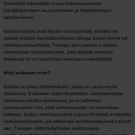
Evästeitä käytetään myös kotisivustomme
kävijäliikenteen seuraamiseen ja tilastotietojen
keräämiseen.
Kerätyt tiedot ovat täysin anonyymejä, eivätkä ne
sisällä mitään henkilökohtaisia tietoja, kuten nimiä tai
sähköpostiosoitteita. Tietojen perusteella voidaan
ainoastaan tunnistaa laite, jolta käytät selainta.
Newbody ei voi tunnistaa verkkosivuvierailijoita.
Mitä evästeet ovat?
Eväste on pieni datatiedosto, jossa on usein myös
aikaleima. Evästeen data lähetetään vierailemaltasi
verkkosivustolta selaimeesi, ja se tallentuu
kovalevyllesi niin, että verkkosivusto voi tunnistaa
laitteesi. Kaikki verkkosivustot voivat lähettää evästeitä
verkkoselaimeesi, jos selaimesi evästeasetukset sallivat
sen. Tietojen väärinkäytösten estämiseksi