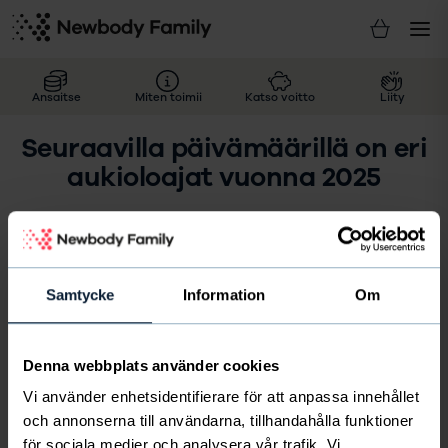
Ansaitse
Miten toimii
Katso voitto
Liity
Seuraavilla päivämäärillä on eri
aukioloajat vuonna 2025
6 Tammikuu - suljettu
Samtycke
Information
Om
17 Huhtikuu - Kiirastorstai -
sulkeutuu klo 12:00
18 Huhtikuu - Pitkäperjantai - suljettu
21 Huhtikuu - Pääsiäismaanantai - suljettu
Denna webbplats använder cookies
Vi använder enhetsidentifierare för att anpassa innehållet
30 Huhtikuu -
sulkeutuu klo 12:00
och annonserna till användarna, tillhandahålla funktioner
1 Toukokuu - suljettu
för sociala medier och analysera vår trafik. Vi