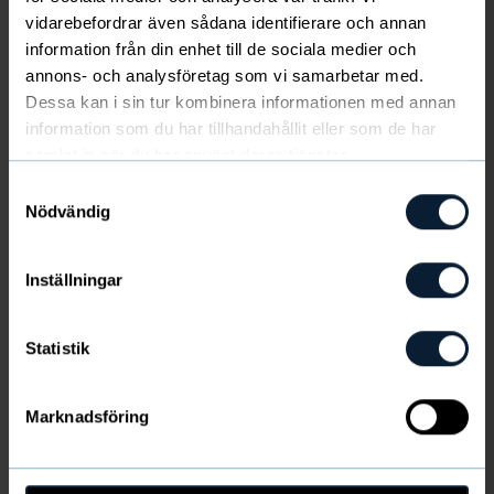
29 Toukokuu - Kristuksen taivaaseenastumisen päivä -
vidarebefordrar även sådana identifierare och annan
suljettu
information från din enhet till de sociala medier och
30 Toukokuu - suljettu
annons- och analysföretag som vi samarbetar med.
Dessa kan i sin tur kombinera informationen med annan
6 Kesäkuu - suljettu
information som du har tillhandahållit eller som de har
20 Kesäkuu -
sulkeutuu klo 12:00
samlat in när du har använt deras tjänster.
21 Kesäkuu - Muhannus - suljettu
Samtyckesval
Nödvändig
31 Lokakuuta -
sulkeutuu klo 12:00
23 Joulukuu - suljettu
Inställningar
24 Joulukuu - suljettu
25 Joulukuu - suljettu
26 Joulukuu - suljettu
Statistik
29 Joulukuu -
sulkeutuu klo 12:00
30 Joulukuu -
sulkeutuu klo 12:00
31 Joulukuu - suljettu
Marknadsföring
2025
2 Tammikuu - suljettu