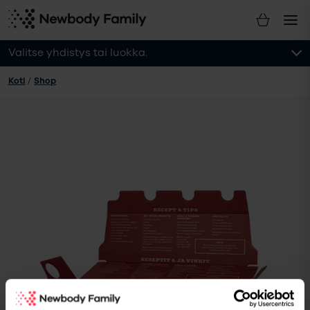
Valitse yhdistys tai luokka.
Koti
/
Shop