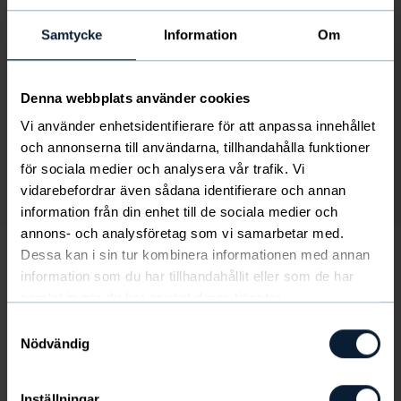
Samtycke
Information
Om
Denna webbplats använder cookies
Vi använder enhetsidentifierare för att anpassa innehållet
och annonserna till användarna, tillhandahålla funktioner
för sociala medier och analysera vår trafik. Vi
vidarebefordrar även sådana identifierare och annan
Kuva
/
1
/
2
information från din enhet till de sociala medier och
annons- och analysföretag som vi samarbetar med.
Dessa kan i sin tur kombinera informationen med annan
information som du har tillhandahållit eller som de har
Chili Sauce
samlat in när du har använt deras tjänster.
12
€
Samtyckesval
suomen yhdistyselämä saa 3.5 €
Nödvändig
Neljä kermaista, keskivahvaa chilikastiketta:
Inställningar